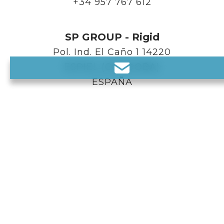
+34 957 767 612
SP GROUP - Rigid
Pol. Ind. El Caño 1 14220
ESPIEL (CÓRDOBA)
ESPAÑA
+34 957 364 137
SP GROUP - Francia
Rue Claude Bernard CS 20073 –
62002
ARRAS
FRANCIA
+33 (0) 321 236 811