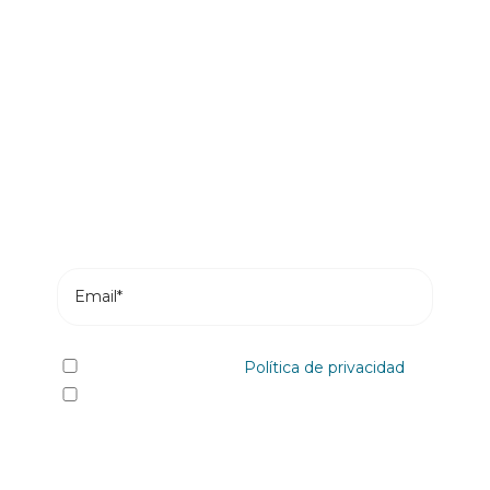
Sé el primero en leer nuestras
novedades
Suscríbete y recibe en tu correo los posts más
recientes de nuestro blog.
He leído y acepto la
Política de privacidad
Sí quiero recibir, por cualquier medio
incluidos los electrónicos, información y
comunicaciones comerciales sobre los distintos
eventos, novedades, productos y/o servicios