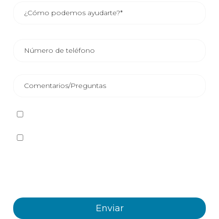
He leído y acepto la
Política de privacidad
Sí quiero recibir, por cualquier medio incluidos los
electrónicos, información y comunicaciones comerciales
sobre los distintos eventos, novedades, productos y/o
servicios ofrecidos por Plastienvase, S.L