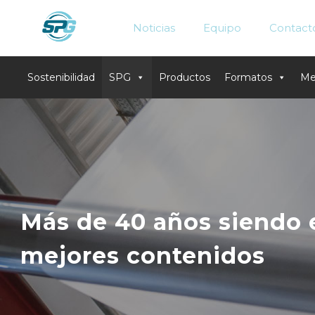
Noticias
Equipo
Contact
Sostenibilidad
SPG
Productos
Formatos
Me
Skip
to
content
Más de 40 años siendo e
mejores contenidos