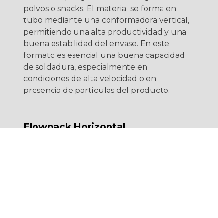
polvos o snacks. El material se forma en
tubo mediante una conformadora vertical,
permitiendo una alta productividad y una
buena estabilidad del envase. En este
formato es esencial una buena capacidad
de soldadura, especialmente en
condiciones de alta velocidad o en
presencia de partículas del producto.
Flowpack Horizontal
El
Flowpack horizontal
está pensado para
productos con forma definida, como
barritas, bandejas, envases rígidos
secundarios o piezas únicas. Este tipo de
envasado permite una alta cadencia,
control preciso del producto y una