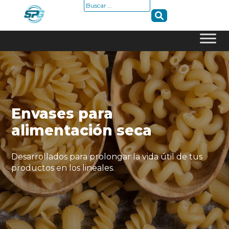
Buscar:
Skip
to
content
Envases para
alimentación seca
Desarrollados para prolongar la vida útil de tus
productos en los lineales.