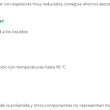
ar con espesores muy reducidos, consigue ahorros asoci
NT
 a los líquidos
ción con temperaturas hasta 95 ºC
nde la poliamida y otros componentes no representan má