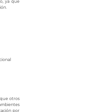
ío, ya que
ión.
cional
que otros
 ambientes
cación por