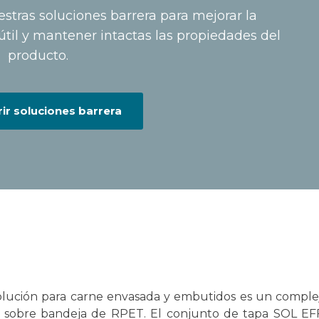
stras soluciones barrera para mejorar la
útil y mantener intactas las propiedades del
producto.
ir soluciones barrera
lución para carne envasada y embutidos es un complej
te sobre bandeja de RPET. El conjunto de tapa SOL EF