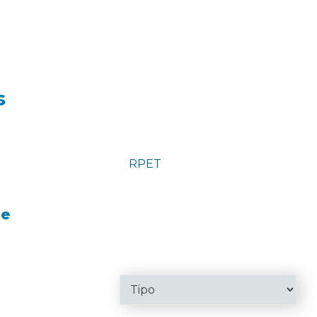
s
RPET
ne