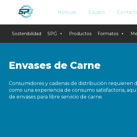
Noticias
Equipo
Contact
Sostenibilidad
SPG
Productos
Formatos
Me
Skip
to
content
Envases de Carne
Consumidores y cadenas de distribución requieren de 
como una experiencia de consumo satisfactoria, aquí
de envases para libre servicio de carne.