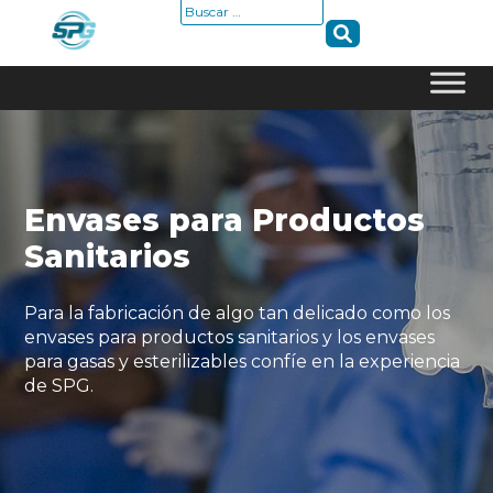
Buscar:
Skip
to
content
Envases para Productos
Sanitarios
Para la fabricación de algo tan delicado como los
envases para productos sanitarios y los envases
para gasas y esterilizables confíe en la experiencia
de SPG.