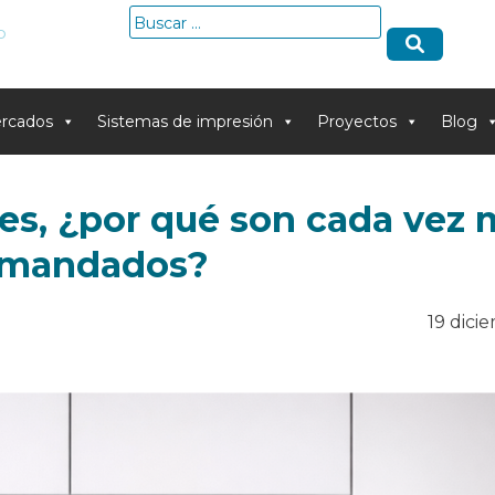
Buscar:
o
rcados
Sistemas de impresión
Proyectos
Blog
s, ¿por qué son cada vez 
mandados?
19 dici