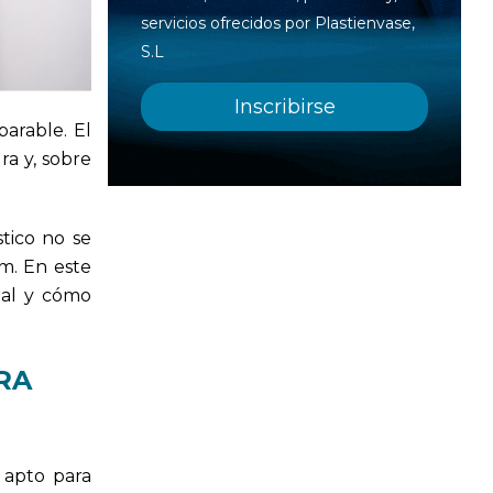
servicios ofrecidos por Plastienvase,
S.L
arable. El
ra y, sobre
tico no se
m. En este
ual y cómo
RA
 apto para