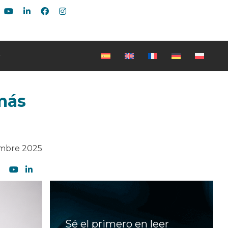
más
embre 2025
Sé el primero en leer