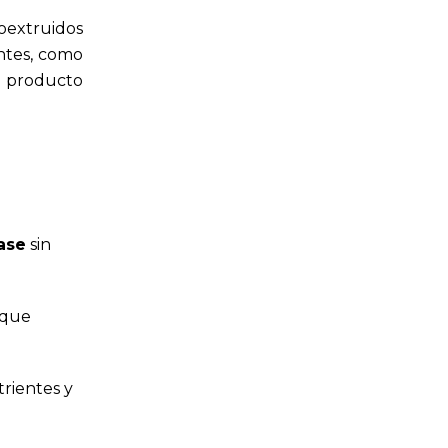
oextruidos
entes, como
el producto
ase
sin
 que
trientes y