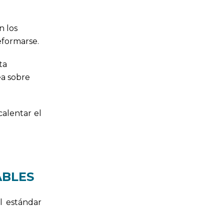
n los
eformarse.
ta
ea sobre
calentar el
ABLES
l estándar