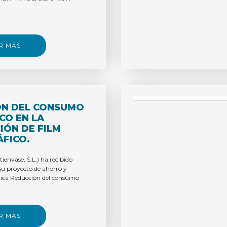
POBLACIONAL
R MÁS
ÓN DEL CONSUMO
CO EN LA
IÓN DE FILM
FICO.
envase, S.L.) ha recibido
u proyecto de ahorro y
ética Reducción del consumo
R MÁS