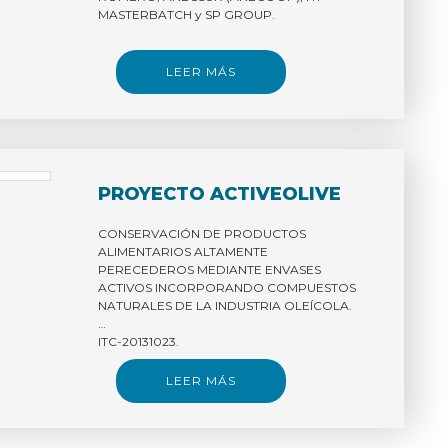
MASTERBATCH y SP GROUP.
LEER MÁS
PROYECTO ACTIVEOLIVE
CONSERVACIÓN DE PRODUCTOS
ALIMENTARIOS ALTAMENTE
PERECEDEROS MEDIANTE ENVASES
ACTIVOS INCORPORANDO COMPUESTOS
NATURALES DE LA INDUSTRIA OLEÍCOLA.
ITC-20131023.
Consorcio de empresas: OLIVAR DE
LEER MÁS
SEGURA, ABELLO LINDE, ESTEROS DE
CANELA, MIGUEL GARCÍA SÁNCHEZ E
HIJOS y SP GROUP.