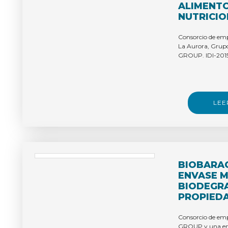
ALIMENT
NUTRICI
EQUILIBR
ATRACTIV
Consorcio de emp
La Aurora, Grup
CÓMODOS
GROUP. IDI-201
MANIPULA
TERCERA 
EDAD.
LEE
BIOBARAC
ENVASE M
BIODEGR
PROPIEDADES 
ALTAS A 
PROPIED
Consorcio de em
GROUP y una emp