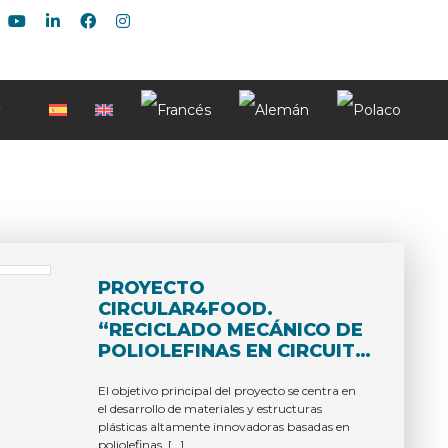
PROYECTO
CIRCULAR4FOOD.
“RECICLADO MECÁNICO DE
POLIOLEFINAS EN CIRCUITO
CERRADO PARA PACKAGING
FOOD CONTACT CON MÁS
El objetivo principal del proyecto se centra en
el desarrollo de materiales y estructuras
DEL 30% DE CONTENIDO
plásticas altamente innovadoras basadas en
RECICLADO TOTAL”
poliolefinas, […]