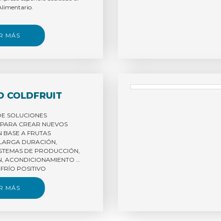
OBIANAS PARA
limentario.
L DE
OS CÁRNICOS
OS. JSIP-
R MÁS
O COLDFRUIT
E SOLUCIONES
PARA CREAR NUEVOS
 BASE A FRUTAS
LARGA DURACIÓN,
ISTEMAS DE PRODUCCIÓN,
, ACONDICIONAMIENTO Y
 FRÍO POSITIVO
CNOLOGÍAS
.
R MÁS
mpresas: EFFICOLD, ABELLÓ