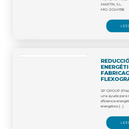
INTERÉS 
MARTÍN, S.L.
MIG-20241158.
LEE
REDUCCI
ENERGÉTI
FABRICAC
FLEXOGRÁ
SP GROUP (Plasti
una ayuda para s
eficiencia energ
energético […]
LEE