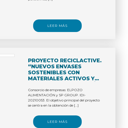
LEER MÁS
PROYECTO RECICLACTIVE.
“NUEVOS ENVASES
SOSTENIBLES CON
MATERIALES ACTIVOS Y
RECICLABLES DE INTERÉS
PARA LA INDUSTRIA
Consorcio de empresas: ELPOZO
ALIMENTACIÓN y SP GROUP. IDI-
CÁRNICA.”
20210053. El objetivo principal del proyecto
se centra en la obtención de […]
LEER MÁS