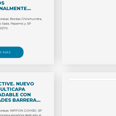
OS
ONALMENTE
ADOS,
OS Y
resas: Bordas Chinchurreta,
o Sada, Fepamic y SP
/FÁCILES DE
51270.
R PARA LA
Y LA CUARTA
R MÁS
TIVE. NUEVO
ULTICAPA
ADABLE CON
BARRERA
LOS GASES Y
ADES
presas: NIPPON GOHSEI, SP
resa española dedicada al