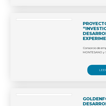
PROYECTO
“INVESTI
DESARRO
EXPERIME
ENVASES 
BIODEGR
Consorcio de em
MONTESANO y S
RESISTEN
TEMPERA
ADAPTAD
INDUSTRI
LEE
GOLDENFO
DESARRO