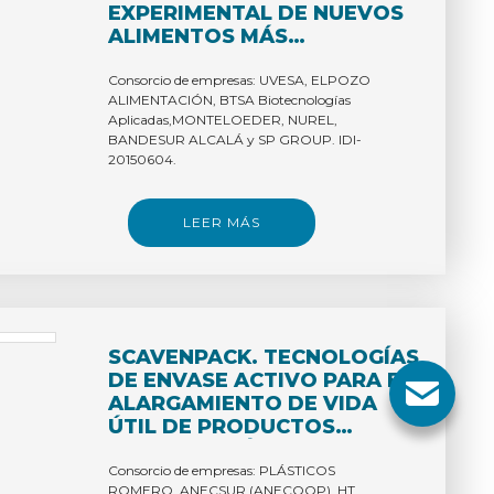
EXPERIMENTAL DE NUEVOS
ALIMENTOS MÁS
SALUDABLES Y ENVASES
AVANZADOS.
Consorcio de empresas: UVESA, ELPOZO
ALIMENTACIÓN, BTSA Biotecnologías
Aplicadas,MONTELOEDER, NUREL,
BANDESUR ALCALÁ y SP GROUP. IDI-
20150604.
LEER MÁS
SCAVENPACK. TECNOLOGÍAS
DE ENVASE ACTIVO PARA EL
ALARGAMIENTO DE VIDA
ÚTIL DE PRODUCTOS
HORTOFRUTÍCOLAS DE
PRIMERA GAMA.
Consorcio de empresas: PLÁSTICOS
ROMERO, ANECSUR (ANECOOP), HT