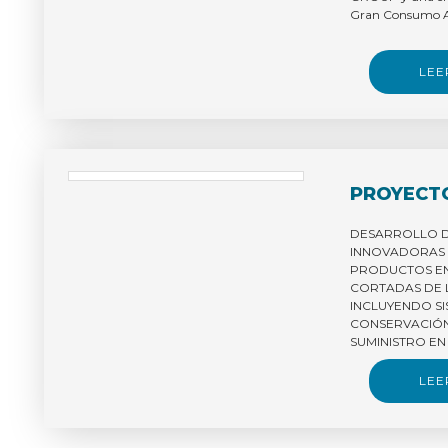
ANTIMICR
Gran Consumo A
AUMENTAR LA VIDA ÚTI
ALIMENT
PROCESAD
LEE
20150002
PROYECT
DESARROLLO D
INNOVADORAS 
PRODUCTOS EN
CORTADAS DE 
INCLUYENDO S
CONSERVACIÓN
SUMINISTRO EN
APLICANDOTE
MULTIBARRERA
LEE
ITC-20131076.
Consorcio de e