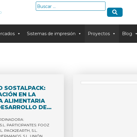
Buscar:
o
rcados
Sistemas de impresión
Proyectos
Blog
O SOSTALPACK:
ACIÓN EN LA
A ALIMENTARIA
DESARROLLO DE
S SOSTENIBLES Y
GÍAS DE
RDINADORA:
S.L. PARTICIPANTES: FOOZ
O EFICIENTES
L. PACK2EARTH, S.L.
ODUCTOS DE
ERMANOS, S.L. UNIÓN