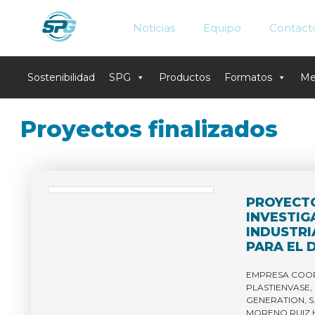
Noticias
Equipo
Contact
Sostenibilidad
SPG
Productos
Formatos
Me
Skip
Proyectos finalizados
to
content
PROYECT
INVESTIG
INDUSTRI
PARA EL 
ENVASADO
TECNOLO
EMPRESA COO
PLASTIENVASE, 
PROCESAD
GENERATION, S.
PARA PR
MORENO RUIZ H