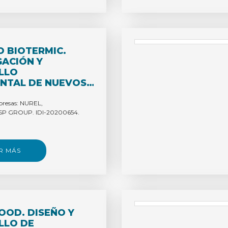
 BIOTERMIC.
GACIÓN Y
LLO
NTAL DE NUEVOS
RECICLABLES Y/O
ADABLES
presas: NUREL,
P GROUP. IDI-20200654.
TES A ALTAS
TURAS,
OS PARA LA
A CÁRNICA”.
R MÁS
OD. DISEÑO Y
LLO DE