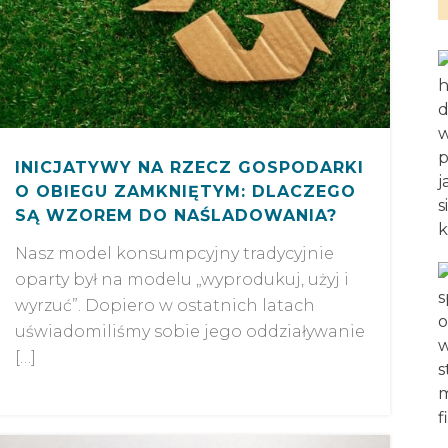
INICJATYWY NA RZECZ GOSPODARKI
O OBIEGU ZAMKNIĘTYM: DLACZEGO
SĄ WZOREM DO NAŚLADOWANIA?
Nasz model konsumpcyjny tradycyjnie
oparty był na modelu „wyprodukuj, użyj i
wyrzuć”. Dopiero w ostatnich latach
uświadomiliśmy sobie jego oddziaływanie
[…]