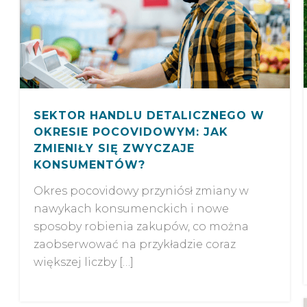
SEKTOR HANDLU DETALICZNEGO W
OKRESIE POCOVIDOWYM: JAK
ZMIENIŁY SIĘ ZWYCZAJE
KONSUMENTÓW?
Okres pocovidowy przyniósł zmiany w
nawykach konsumenckich i nowe
sposoby robienia zakupów, co można
zaobserwować na przykładzie coraz
większej liczby […]