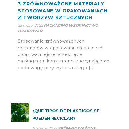
3 ZRÓWNOWAŻONE MATERIAŁY
STOSOWANE W OPAKOWANIACH
Z TWORZYW SZTUCZNYCH
23 maja, 2022
PACKAGING
WZORNICTWO
OPAKOWAŃ
Stosowanie zrównoważonych
materiałów w opakowaniach staje się
coraz ważniejsze w sektorze
packagingu: konsumenci zaczynają brać
pod uwagę przy wyborze tego […]
¿QUÉ TIPOS DE PLÁSTICOS SE
PUEDEN RECICLAR?
18 maja, 2022
ZRÓWNOWAŻONY