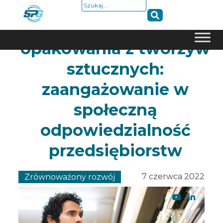
Szukaj:
Zrównoważone
opakowania z tworzyw
Skip
sztucznych:
to
content
zaangażowanie w
społeczną
odpowiedzialność
przedsiębiorstw
7 czerwca 2022
Zrównoważony rozwój