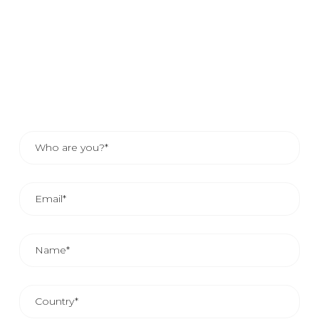
dane, a jeden z naszych doradców handlowych
skontaktuje się z Tobą lub, jeśli wolisz, skonsultuj dane
kontaktowe doradcy w Twojej okolicy. Lub, jeśli wolisz,
zajrzyj do danych kontaktowych swojego przedstawiciela.
ŚREDNI CZAS REAKCJI HANDLOWEJ WYNOSI 24/48
GODZIN.