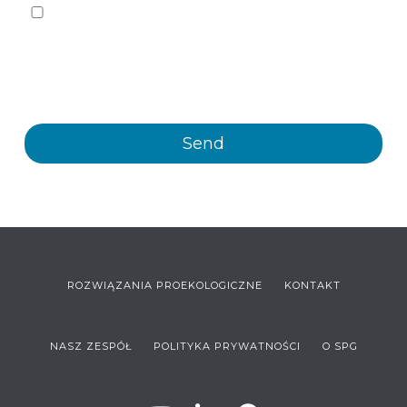
Yes, I want to receive, by any means, including
electronic means, information and commercial
communications about the different events, news,
products and/or services offered by Plastienvase, S.L.
ROZWIĄZANIA PROEKOLOGICZNE
KONTAKT
NASZ ZESPÓŁ
POLITYKA PRYWATNOŚCI
O SPG