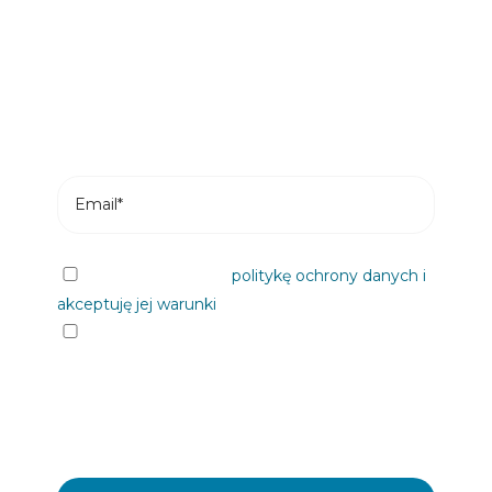
Subskrybuj i otrzymuj najnowsze posty z
naszego bloga na swój e-mail.
Przeczytałem/am
politykę ochrony danych i
akceptuję jej warunki
Chciałbym otrzymywać informacje od
Plastienvase, S.L. na nadchodzące wydarzenia,
wiadomości, produkty i/ lub usługi za
pośrednictwem poczty elektronicznej lub w inny
sposób