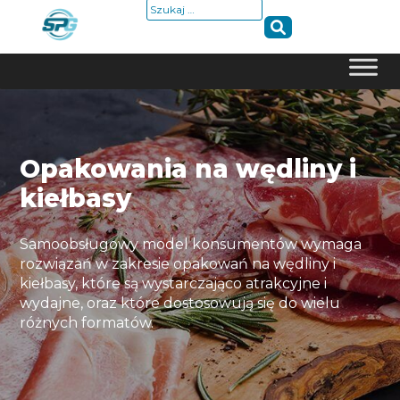
Szukaj:
Skip
to
content
Opakowania na wędliny i
kiełbasy
Samoobsługowy model konsumentów wymaga
rozwiązań w zakresie opakowań na wędliny i
kiełbasy, które są wystarczająco atrakcyjne i
wydajne, oraz które dostosowują się do wielu
różnych formatów.