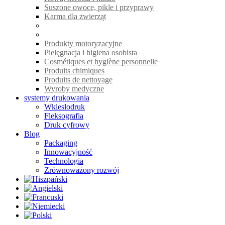
Suszone owoce, pikle i przyprawy
Karma dla zwierząt
Produkty motoryzacyjne
Pielęgnacja i higiena osobista
Cosmétiques et hygiène personnelle
Produits chimiques
Produits de nettoyage
Wyroby medyczne
systemy drukowania
Wkleslodruk
Fleksografia
Druk cyfrowy
Blog
Packaging
Innowacyjność
Technologia
Zrównoważony rozwój