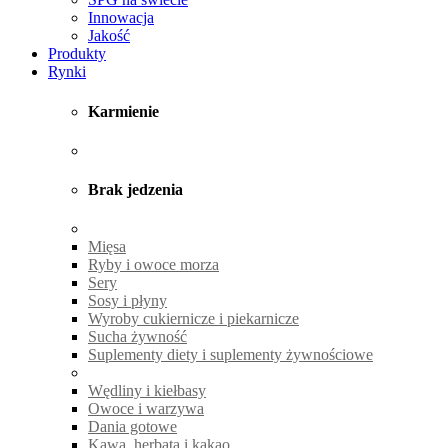
Innowacja
Jakość
Produkty
Rynki
Karmienie
Brak jedzenia
Mięsa
Ryby i owoce morza
Sery
Sosy i płyny
Wyroby cukiernicze i piekarnicze
Sucha żywność
Suplementy diety i suplementy żywnościowe
Wędliny i kiełbasy
Owoce i warzywa
Dania gotowe
Kawa, herbata i kakao