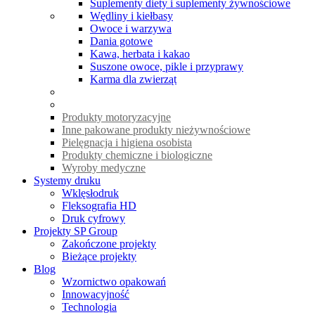
Suplementy diety i suplementy żywnościowe
Wędliny i kiełbasy
Owoce i warzywa
Dania gotowe
Kawa, herbata i kakao
Suszone owoce, pikle i przyprawy
Karma dla zwierząt
Produkty motoryzacyjne
Inne pakowane produkty nieżywnościowe
Pielęgnacja i higiena osobista
Produkty chemiczne i biologiczne
Wyroby medyczne
Systemy druku
Wklęsłodruk
Fleksografia HD
Druk cyfrowy
Projekty SP Group
Zakończone projekty
Bieżące projekty
Blog
Wzornictwo opakowań
Innowacyjność
Technologia