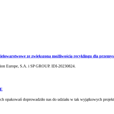
lowarstwowe ze zwiększoną możliwością recyklingu dla przemys
n Europe, S.A. i SP GROUP. IDI-20230824.
VE
nych opakowań doprowadziło nas do udziału w tak wyjątkowych p