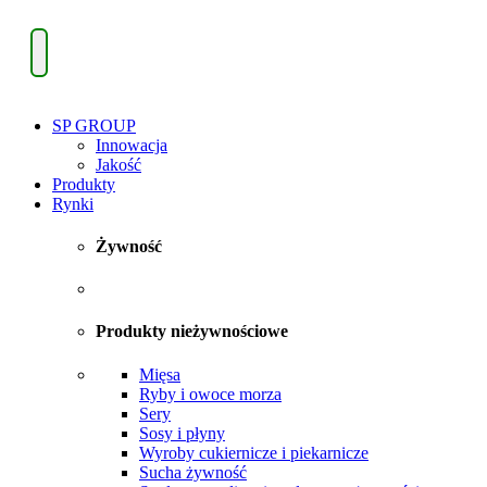
SP GROUP
Innowacja
Jakość
Produkty
Rynki
Żywność
Produkty nieżywnościowe
Mięsa
Ryby i owoce morza
Sery
Sosy i płyny
Wyroby cukiernicze i piekarnicze
Sucha żywność