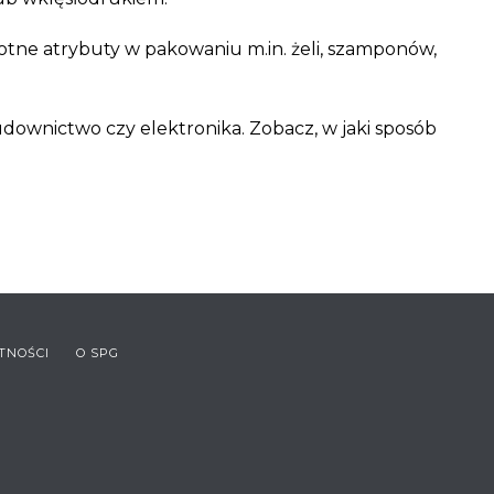
otne atrybuty w pakowaniu m.in. żeli, szamponów,
downictwo czy elektronika. Zobacz, w jaki sposób
TNOŚCI
O SPG