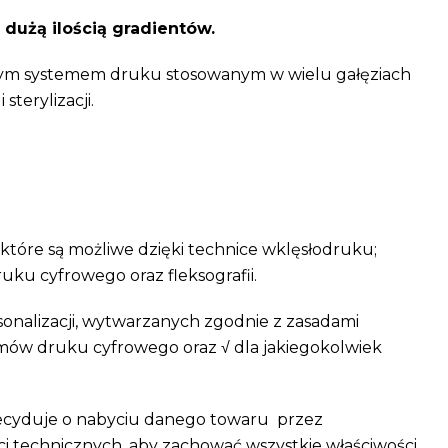
 dużą ilością gradientów.
lnym systemem druku stosowanym w wielu gałęziach
terylizacji.
tóre są możliwe dzięki technice wklęsłodruku;
uku cyfrowego oraz fleksografii.
onalizacji, wytwarzanych zgodnie z zasadami
emów druku cyfrowego oraz √ dla jakiegokolwiek
decyduje o nabyciu danego towaru przez
 technicznych, aby zachować wszystkie właściwości