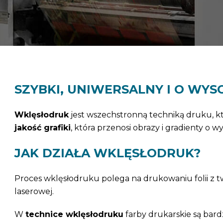
SZYBKI, UNIWERSALNY I O WYS
Wklęsłodruk
jest wszechstronną techniką druku, k
jakość grafiki
, która przenosi obrazy i gradienty o 
JAK DZIAŁA WKLĘSŁODRUK?
Proces wklęsłodruku polega na drukowaniu folii z 
laserowej.
W
technice wklęsłodruku
farby drukarskie są bard