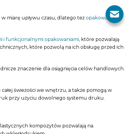
 w miarę upływu czasu, dlatego też
opakowania
, w
i i funkcjonalnymi opakowaniami,
które pozwalają
hnicznych, które pozwolą na ich obsługę przed ich
nicze znaczenie dla osiągnięcia celów handlowych.
 całej świeżości we wnętrzu, a także pomogą w
 druk przy użyciu dowolnego systemu druku.
 elastycznych kompozytów pozwalają na
ub wklęsłodrukiem.