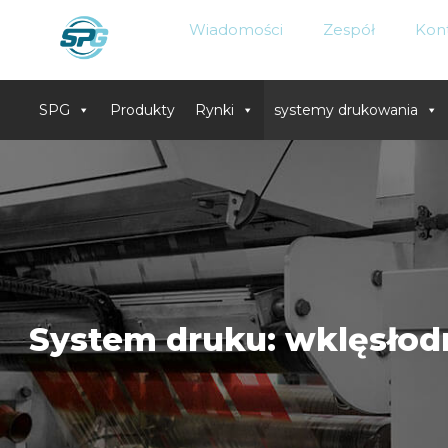
Wiadomości
Zespół
Kon
SPG
Produkty
Rynki
systemy drukowania
Skip
to
content
System druku: wklęsłod