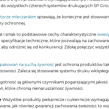
ę do wszystkich czterech systemów drukujących SP Gro
torze mleczarskim
sprawiają, że konieczne jest stosowa
ry ochronnej.
at i smak to podstawowe cechy charakterystyczne
śwież
 specyfikacje techniczne, które pozwalają na zachowani
 aby odróżnić się od konkurencji. Zdołaj połączyć wszy
pakowań na suchą żywność
jest ochrona produktów tak
aściwości. Zaleca się stosowanie systemu druku wklęsłeg
wilgotność są głównymi czynnikami pogarszającymi jakość
 które chronią nienaruszalność żywności.
ze
Wszystkie produkty piekarnicze i cukiernicze wymaga
dawane, jak również gwarancji zachowania świeżości; to w