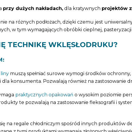
la
przy dużych nakładach,
dla kratywnych
projektów z
nie na różnych podłożach, dzięki czemu jest uniwersa
h, w tym wymagających obróbki cieplnej, pasteryzacji i s
SIĘ TECHNIKĘ WKLĘSŁODRUKU?
M:
liny
muszą spełniać surowe wymogi środków ochronny, k
i dla konsumenta. Pozwalają również na zastosowanie dr
wymaga
praktycznych opakowań
o wysokim poziomie pers
ukty te pozwalają na zastosowanie fleksografii i syst
się na regale chłodniczym spośród innych produktów 
zane z tymi produktami wymagają złożonych właściwości