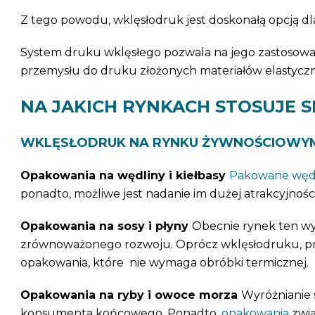
Z tego powodu, wklęsłodruk jest doskonałą opcją d
System druku wklęsłego pozwala na jego zastosowa
przemysłu do druku złożonych materiałów elastycznyc
NA JAKICH RYNKACH STOSUJE 
WKLĘSŁODRUK NA RYNKU ŻYWNOŚCIOWY
Opakowania na wędliny i kiełbasy
Pakowane węd
ponadto, możliwe jest nadanie im dużej atrakcyjnośc
Opakowania na sosy i płyny
Obecnie rynek ten 
zrównoważonego rozwoju. Oprócz wklęsłodruku, prod
opakowania, które nie wymaga obróbki termicznej.
Opakowania na ryby i owoce morza
Wyróżnianie 
konsumenta końcowego. Ponadto,
opakowania
zwią