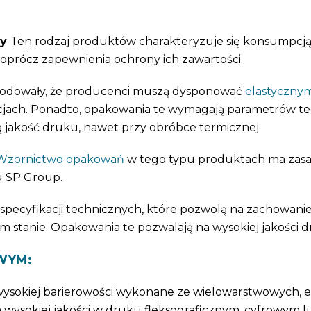
wy
Ten rodzaj produktów charakteryzuje się konsumpcją
 oprócz zapewnienia ochrony ich zawartości.
dowały, że producenci muszą dysponować
elastycznym
jach. Ponadto, opakowania te wymagają parametrów tec
jakość druku, nawet przy obróbce termicznej.
Wzornictwo opakowań
w tego typu produktach ma zasad
u SP Group.
ecyfikacji technicznych, które pozwolą na zachowanie
ym stanie. Opakowania te pozwalają na wysokiej jakości
WYM:
 wysokiej barierowości wykonane ze wielowarstwowych,
wysokiej jakości w druku fleksograficznym, cyfrowym l