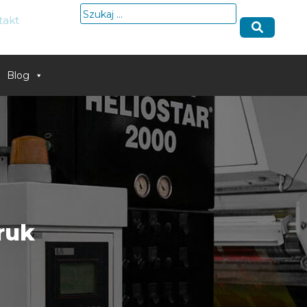
Szukaj:
takt
Blog
ruk