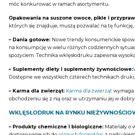
móc konkurować w ramach asortymentu.
Opakowania na suszone owoce, pikle i przypra
których się znajduje, muszą pozwalać na tę funkcję,
– Dania gotowe:
Nowe trendy konsumenckie spowo
na konsumpcję w wielu różnych codziennych sytuac
spożyciem. Technika wklęsłodruku zapewnia wysoką 
– Suplementy diety i suplementy żywnościowe:
Dostępne we wszystkich czterech technikach druk
– Karma dla zwierząt:
Karma dla zwierząt
wymaga sp
obchodzeniu się z nią oraz w utrzymaniu jej w dobr
WKLĘSŁODRUK NA RYNKU NIEŻYWNOŚCIO
– Produkty chemiczne i biologiczne:
Materiały o
dostosowanie ich do
różnych formatów,
z nadrukiem 