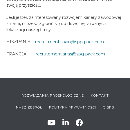
swoją przyszłość.
Jeśli jesteś zainteresowany rozwojem kariery zawodowej
z nami, możesz zgłosić się do dowolnej z różnych
lokalizacji naszej firmy:
HISZPANIA
recruitment.spain@spg-pack.com
FRANCJA
recrutement.arras@spg-pack.com
ROZWIĄZANIA PROEKOLOGICZNE
KONTAKT
NASZ ZESPÓŁ
POLITYKA PRYWATNOŚCI
O SPG