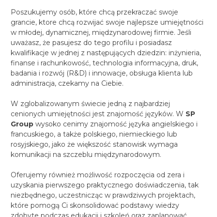
Poszukujemy osób, które chcą przekraczać swoje
grancie, ktore chcą rozwijać swoje najlepsze umiejętności
w młodej, dynamicznej, międzynarodowej firmie. Jeśli
uważasz, że pasujesz do tego profilu i posiadasz
kwalifikacje w jednej z następujących dziedzin: inżynieria,
finanse i rachunkowość, technologia informacyjna, druk,
badania i rozwój (R&D) i innowacje, obsługa klienta lub
administracja, czekamy na Ciebie.
W zglobalizowanym świecie jedną z najbardziej
cenionych umiejętności jest znajomość języków. W
SP
Group
wysoko cenimy znajomość języka angielskiego i
francuskiego, a także polskiego, niemieckiego lub
rosyjskiego, jako że większość stanowisk wymaga
komunikacji na szczeblu międzynarodowym.
Oferujemy również możliwość rozpoczęcia od zera i
uzyskania pierwszego praktycznego doświadczenia, tak
niezbędnego, uczestnicząc w prawdziwych projektach,
które pomogą Ci skonsolidować podstawy wiedzy
zdobyte podczas edukacji i szkoleń oraz zaplanować