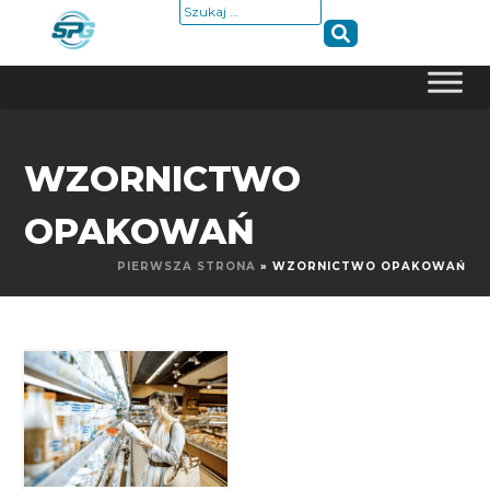
Szukaj:
Skip
to
WZORNICTWO
content
OPAKOWAŃ
PIERWSZA STRONA
»
WZORNICTWO OPAKOWAŃ