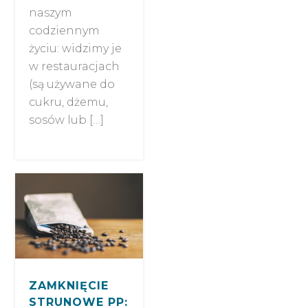
naszym
codziennym
życiu: widzimy je
w restauracjach
(są używane do
cukru, dżemu,
sosów lub […]
ZAMKNIĘCIE
STRUNOWE PP: