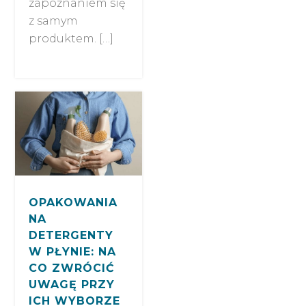
zapoznaniem się
z samym
produktem. […]
OPAKOWANIA
NA
DETERGENTY
W PŁYNIE: NA
CO ZWRÓCIĆ
UWAGĘ PRZY
ICH WYBORZE