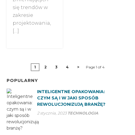
się trendów w
zakresie
projektowania,
[…]
1
2
3
4
>
Page 1 of 4
POPULARNY
INTELIGENTNE OPAKOWANIA:
CZYM SĄ I W JAKI SPOSÓB
REWOLUCJONIZUJĄ BRANŻĘ?
2 stycznia, 2023
TECHNOLOGIA