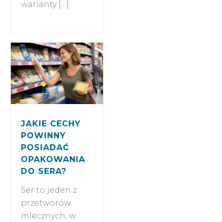
warianty […]
JAKIE CECHY
POWINNY
POSIADAĆ
OPAKOWANIA
DO SERA?
Ser to jeden z
przetworów
mlecznych, w