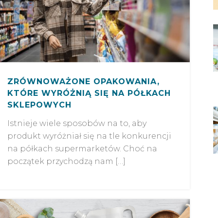
ZRÓWNOWAŻONE OPAKOWANIA,
KTÓRE WYRÓŻNIĄ SIĘ NA PÓŁKACH
SKLEPOWYCH
Istnieje wiele sposobów na to, aby
produkt wyróżniał się na tle konkurencji
na półkach supermarketów. Choć na
początek przychodzą nam […]