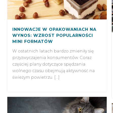
INNOWACJE W OPAKOWANIACH NA
WYNOS: WZROST POPULARNOŚCI
MINI FORMATÓW
W ostatnich latach bardzo zmieniły się
przyzwyczajenia konsumentów. Coraz
częściej plany dotyczące spędzania
wolnego czasu obejmują aktywność na
świeżym powietrzu. […]