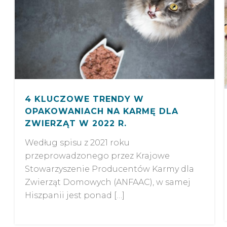
4 KLUCZOWE TRENDY W
OPAKOWANIACH NA KARMĘ DLA
ZWIERZĄT W 2022 R.
Według spisu z 2021 roku
przeprowadzonego przez Krajowe
Stowarzyszenie Producentów Karmy dla
Zwierząt Domowych (ANFAAC), w samej
Hiszpanii jest ponad […]