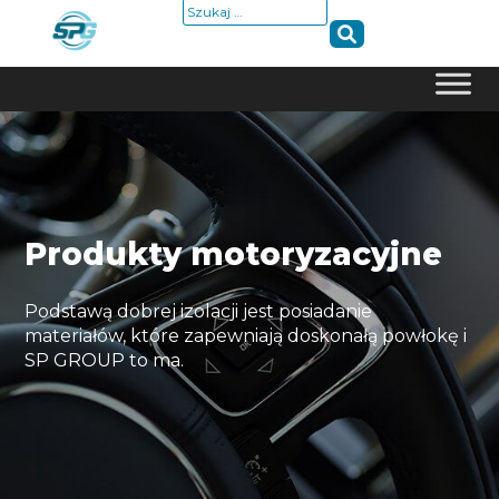
Szukaj:
Skip
to
content
Produkty motoryzacyjne
Podstawą dobrej izolacji jest posiadanie
materiałów, które zapewniają doskonałą powłokę i
SP GROUP to ma.