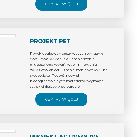
CZYTAJ WIĘCEJ
PROJEKT PET
Rynek opakowań spożywczych wyraźnie
ewoluował w kierunku zmniejszenia
grubości opakowań, wyeliminowania
związków chloru i zmniejszenia wpływu na
środowisko. Rozwój nowych
biodegradowalnych materiałów wymaga
szybkiej dostawy po bardziej
konkurencyjnych cenach, dlatego SP
GROUP opracowało alternatywę dla
CZYTAJ WIĘCEJ
opakowań monomateriałowych.
PROJEKT ACTIVEOLIVE