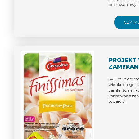
opakowaniowych
CZYTA
PROJEKT
ZAMYKAN
SP Group oprac
wielokrotnego u
zamknięciem, kt
konserwację zap
otwarciu.