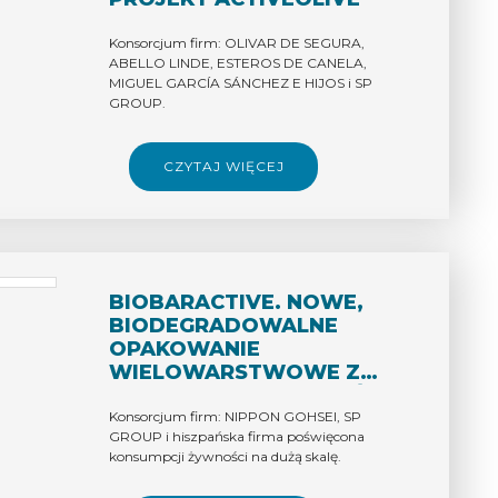
Konsorcjum firm: OLIVAR DE SEGURA,
ABELLO LINDE, ESTEROS DE CANELA,
MIGUEL GARCÍA SÁNCHEZ E HIJOS i SP
GROUP.
CZYTAJ WIĘCEJ
BIOBARACTIVE. NOWE,
BIODEGRADOWALNE
OPAKOWANIE
WIELOWARSTWOWE Z
WYSOKĄ BARIEROWOŚCIĄ
W STOSUNKU DO GAZÓW
Konsorcjum firm: NIPPON GOHSEI, SP
GROUP i hiszpańska firma poświęcona
ORAZ Z WŁAŚCIWOŚCIAMI
konsumpcji żywności na dużą skalę.
BAKTERIOBÓJCZYMI W
CELU ZWIĘKSZENIA OKRESU