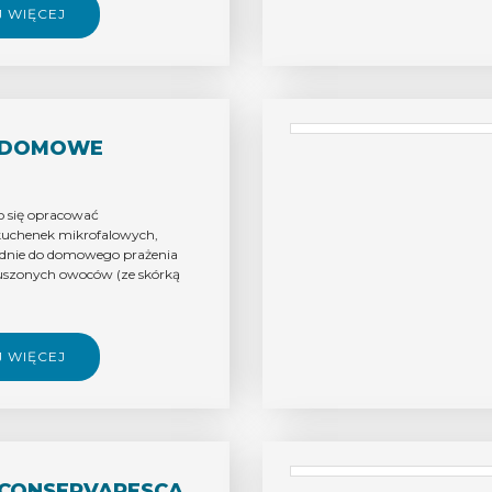
J WIĘCEJ
 DOMOWE
 się opracować
kuchenek mikrofalowych,
ednie do domowego prażenia
suszonych owoców (ze skórką
J WIĘCEJ
 CONSERVAPESCA