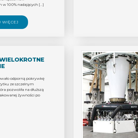
 w 100% nadających […]
J WIĘCEJ
 WIELOKROTNE
IE
owało odporną pokrywkę
żytku ze szczelnym
óra pozwoliła na dłuższą
akowanej żywności po