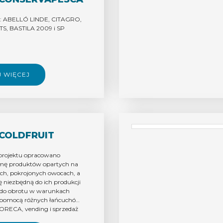
m: ABELLÓ LINDE, CITAGRO,
, BASTILA 2009 i SP
J WIĘCEJ
COLDFRUIT
projektu opracowano
mę produktów opartych na
h, pokrojonych owocach, a
ę niezbędną do ich produkcji
 do obrotu w warunkach
a pomocą różnych łańcuchów
HORECA, vending i sprzedaż
jąc na celu promowanie