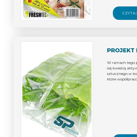
CZYTA
PROJEKT 
W ramach tego 
się kwestią akt
sztucznego w ko
które współpraco