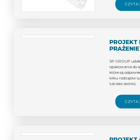
CZYTA
PROJEKT
PRAŻENIE
SP GROUP udało
opakowania do 
które są odpowi
kilku rodzajów 
lub bez skórki).
CZYTA
PROJEKT