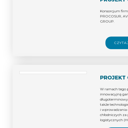
Konsorcjum fir
PROCOSUR, AVTS
GROUP.
CZYTA
PROJEKT 
W ramach tego 
innowacyjną ga
długoterminowyc
także technologi
i wprowadzania
chłodniczych z
logistycznych (
detaliczna), ma