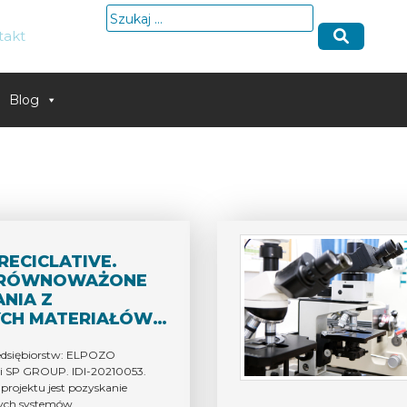
Szukaj:
takt
Blog
RECICLATIVE.
ZRÓWNOWAŻONE
NIA Z
CH MATERIAŁÓW
CH SIĘ DO
GU NA POTRZEBY
edsiębiorstw: ELPOZO
 SP GROUP. IDI-20210053.
U MIĘSNEGO.”
rojektu jest pozyskanie
ych systemów