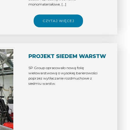
ODPORNYMI NA WYSOKIE
monomateriałowe, […]
TEMPERATURY I
PRZYSTOSOWANYMI DO
PRZEMYSŁU MIĘSNEGO”
CZYTAJ WIĘCEJ
PROJEKT SIEDEM WARSTW
SP Group opracowało nową folię
wielowarstwową o wysokiej barierowości
poprzez wytłaczanie rozdmuchowe z
siedmiu warstw.