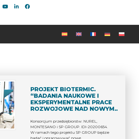
PROJEKT BIOTERMIC.
“BADANIA NAUKOWE I
EKSPERYMENTALNE PRACE
ROZWOJOWE NAD NOWYMI
OPAKOWANIAMI
NADAJĄCYMI SIĘ DO
Konsorcjum przedsiębiorstw: NUREL,
MONTESANO i SP GROUP. IDI-20200654.
RECYKLINGU I/LUB
W ramach tego projektu SP GROUP będzie
BIODEGRADOWALNYMI,
badać i opracowywać nowe