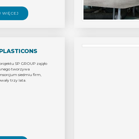
J WIĘCEJ
PLASTICONS
projektu SP GROUP zająło
ywnego tworzywa
nsorcjum siedmiu firm,
wały trzy lata.