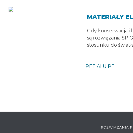
MATERIAŁY E
Gdy konserwacja i 
są rozwiązania SP 
stosunku do światła
PET ALU PE
ROZWIĄZANIA P