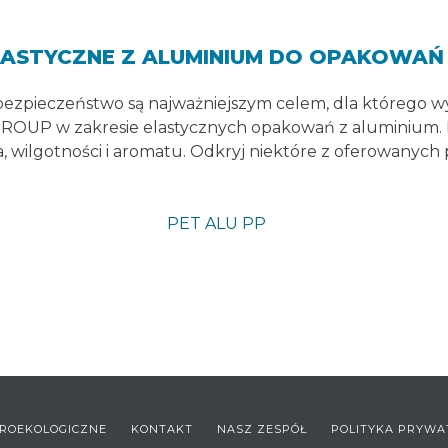
LASTYCZNE Z ALUMINIUM DO OPAKOWAŃ
bezpieczeństwo są najważniejszym celem, dla którego 
GROUP w zakresie elastycznych opakowań z aluminium. 
, wilgotności i aromatu. Odkryj niektóre z oferowanych 
PET ALU PP
ROEKOLOGICZNE
KONTAKT
NASZ ZESPÓŁ
POLITYKA PRYWA