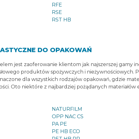
RFE
RSE
RST HB
ELASTYCZNE DO OPAKOWAŃ
em jest zaoferowanie klientom jak najszerszej gamy i
łowego produktów spożywczych i nieżywnościowych. Po
naczone dla wszystkich rodzajów opakowań, gdzie materi
ości. Oto niektóre z najbardziej pożądanych materiałów
NATURFILM
OPP NAC CS
PA PE
PE HB ECO
PET HB PP