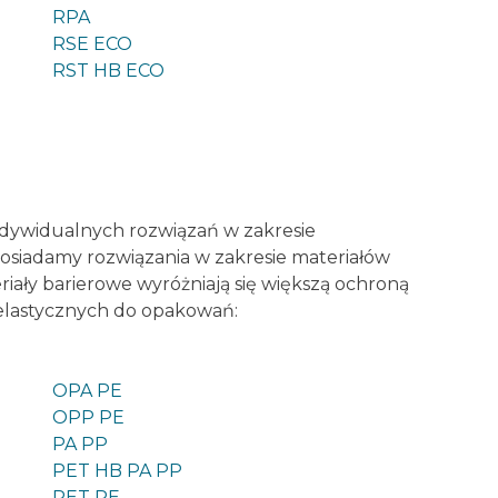
RPA
RSE ECO
RST HB ECO
ndywidualnych rozwiązań w zakresie
siadamy rozwiązania w zakresie materiałów
ały barierowe wyróżniają się większą ochroną
 elastycznych do opakowań:
OPA PE
OPP PE
PA PP
PET HB PA PP
PET PE