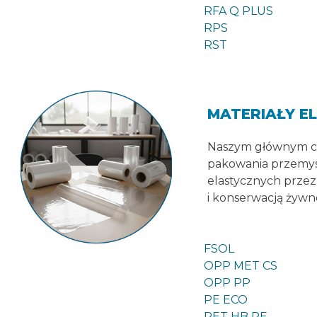
RFA Q PLUS
RPS
RST
MATERIAŁY 
Naszym głównym cel
pakowania przemys
elastycznych przez
i konserwacją żywn
FSOL
OPP MET CS
OPP PP
PE ECO
PET HB PE