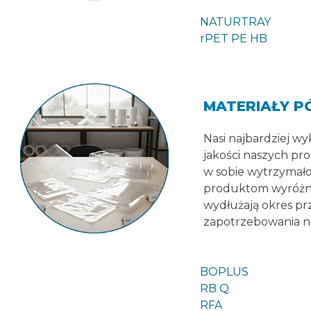
NATURTRAY
rPET PE HB
MATERIAŁY 
Nasi najbardziej w
jakości naszych p
w sobie wytrzymało
produktom wyróżnić
wydłużają okres pr
zapotrzebowania na
BOPLUS
RB Q
RFA