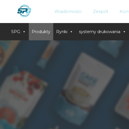
Wiadomości
Zespół
Kon
SPG
Produkty
Rynki
systemy drukowania
Skip
to
content