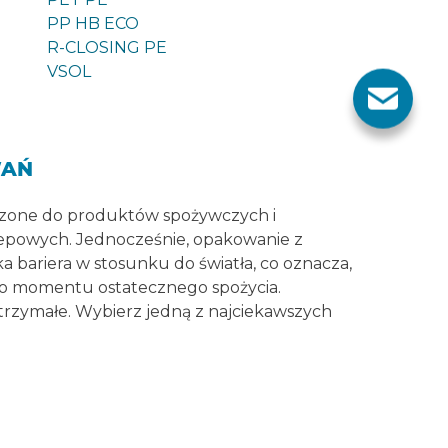
PP HB ECO
R-CLOSING PE
VSOL
WAŃ
czone do produktów spożywczych i
epowych. Jednocześnie, opakowanie z
 bariera w stosunku do światła, co oznacza,
do momentu ostatecznego spożycia.
trzymałe. Wybierz jedną z najciekawszych