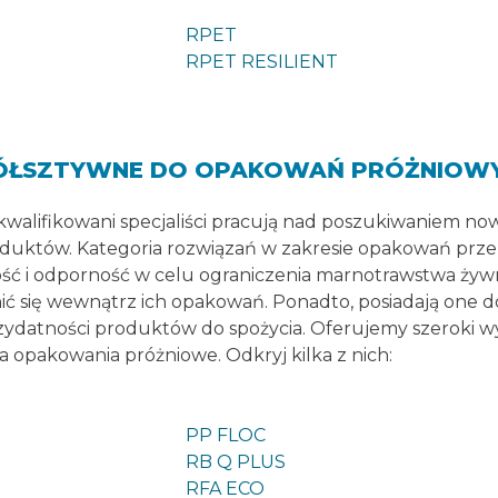
RPET
RPET RESILIENT
PÓŁSZTYWNE DO OPAKOWAŃ PRÓŻNIOW
ykwalifikowani specjaliści pracują nad poszukiwaniem n
roduktów. Kategoria rozwiązań w zakresie opakowań pr
ść i odporność w celu ograniczenia marnotrawstwa żyw
 się wewnątrz ich opakowań. Ponadto, posiadają one do
zydatności produktów do spożycia. Oferujemy szeroki w
 opakowania próżniowe. Odkryj kilka z nich:
PP FLOC
RB Q PLUS
RFA ECO