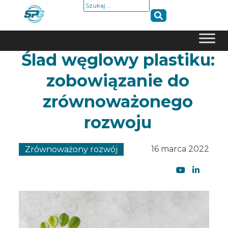
Szukaj:
Ślad węglowy plastiku:
Skip
to
zobowiązanie do
content
zrównoważonego
rozwoju
16 marca 2022
Zrównoważony rozwój