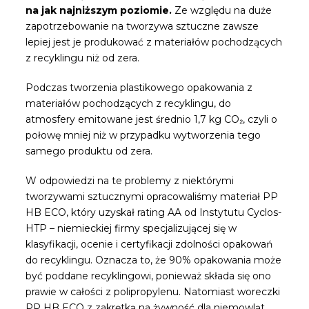
na jak najniższym poziomie.
Ze względu na duże
zapotrzebowanie na tworzywa sztuczne zawsze
lepiej jest je produkować z materiałów pochodzących
z recyklingu niż od zera.
Podczas tworzenia plastikowego opakowania z
materiałów pochodzących z recyklingu, do
atmosfery emitowane jest średnio 1,7 kg CO₂, czyli o
połowę mniej niż w przypadku wytworzenia tego
samego produktu od zera.
W odpowiedzi na te problemy z niektórymi
tworzywami sztucznymi opracowaliśmy
materiał PP
HB ECO, który uzyskał rating AA
od Instytutu Cyclos-
HTP – niemieckiej firmy specjalizującej się w
klasyfikacji, ocenie i certyfikacji zdolności opakowań
do recyklingu. Oznacza to, że 90% opakowania może
być poddane recyklingowi, ponieważ składa się ono
prawie w całości z polipropylenu. Natomiast woreczki
PP HB ECO z zakrętką na żywność dla niemowląt