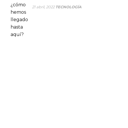
21 abril, 2022
TECNOLOGÍA
CONSÚLTANOS TUS DUDAS
En SP Group optimizamos nuestros procesos de
producción para dar el servicio más eficiente a la gran
industria. Son muchas las empresas multinacionales que
confían cada día en nuestra capacidad de producción para
resolver sus necesidades de packaging flexible.