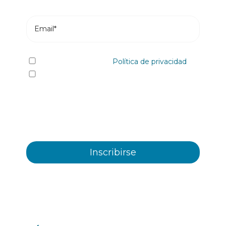
He leído y acepto la
Política de privacidad
Sí quiero recibir, por cualquier medio
incluidos los electrónicos, información y
comunicaciones comerciales sobre los distintos
eventos, novedades, productos y/o servicios
ofrecidos por Plastienvase, S.L