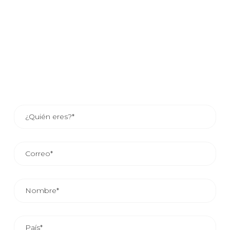
Si estás interesado en saber como tu compañía puede
beneficiarse de nuestros servicios, déjanos tus datos y
uno de nuestros asesores comerciales se pondrá en
contacto contigo o si lo prefieres consulta los datos de
contacto del asesor de tu zona.
EL TIEMPO MEDIO DE RESPUESTA COMERCIAL ES DE
24/48 HORAS.