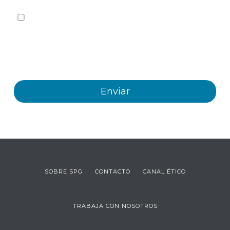
Sí quiero recibir, por cualquier medio incluidos los
electrónicos, información y comunicaciones comerciales
sobre los distintos eventos, novedades, productos y/o
servicios ofrecidos por Plastienvase, S.L
SOBRE SPG
CONTACTO
CANAL ÉTICO
TRABAJA CON NOSOTROS