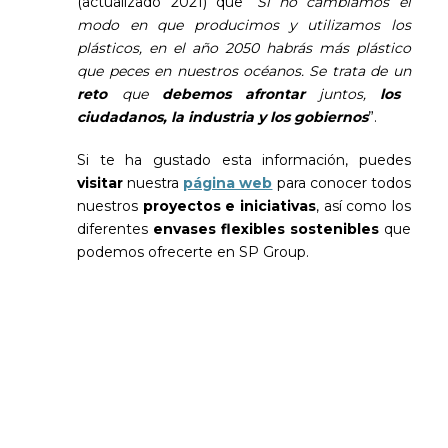
(actualizado 2021) que “
Si no cambiamos el
modo en que producimos y utilizamos los
plásticos, en el año 2050 habrás más plástico
que peces en nuestros océanos. Se trata de un
reto
que
debemos afrontar
juntos,
los
ciudadanos, la industria y los gobiernos
”.
Si te ha gustado esta información, puedes
visitar
nuestra
página web
para conocer todos
nuestros
proyectos e iniciativas
, así como los
diferentes
envases flexibles sostenibles
que
podemos ofrecerte en SP Group.
Sé el primero en leer nuestras
novedades
Suscríbete y recibe en tu correo los posts más