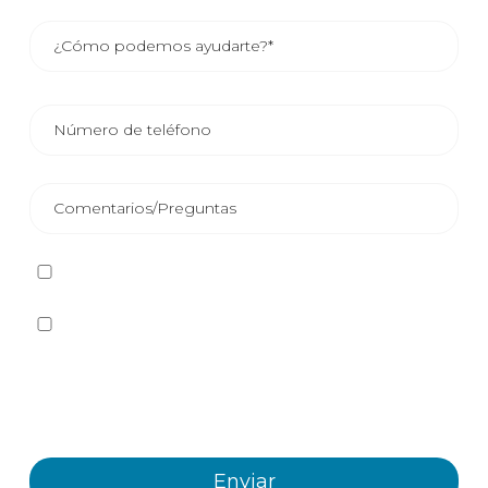
He leído y acepto la
Política de privacidad
Sí quiero recibir, por cualquier medio incluidos los
electrónicos, información y comunicaciones comerciales
sobre los distintos eventos, novedades, productos y/o
servicios ofrecidos por Plastienvase, S.L