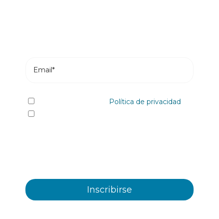
recientes de nuestro blog.
He leído y acepto la
Política de privacidad
Sí quiero recibir, por cualquier medio
incluidos los electrónicos, información y
comunicaciones comerciales sobre los distintos
eventos, novedades, productos y/o servicios
ofrecidos por Plastienvase, S.L