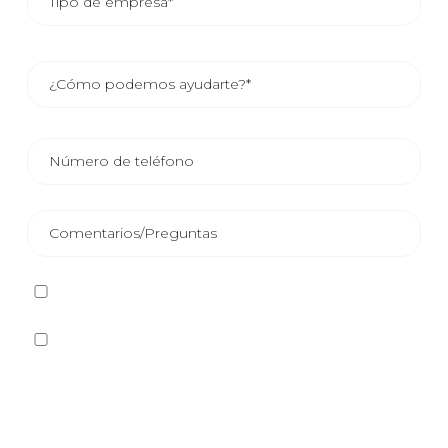
He leído y acepto la
Política de privacidad
Sí quiero recibir, por cualquier medio incluidos los
electrónicos, información y comunicaciones comerciales
sobre los distintos eventos, novedades, productos y/o
servicios ofrecidos por Plastienvase, S.L