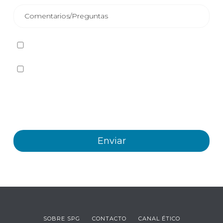
He leído y acepto la
Política de privacidad
Sí quiero recibir, por cualquier medio incluidos los
electrónicos, información y comunicaciones comerciales
sobre los distintos eventos, novedades, productos y/o
servicios ofrecidos por Plastienvase, S.L
SOBRE SPG
CONTACTO
CANAL ÉTICO