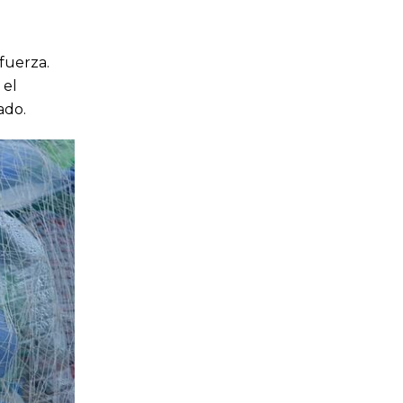
fuerza.
 el
ado.