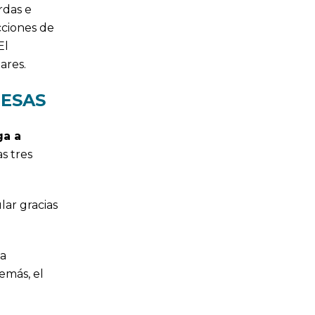
rdas e
cciones de
El
ares.
RESAS
ga a
s tres
lar gracias
a
emás, el