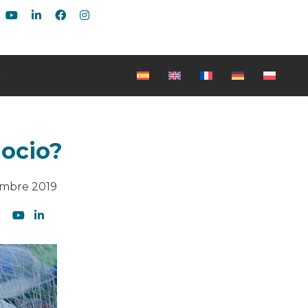
gocio?
embre 2019
Sé el primero en leer