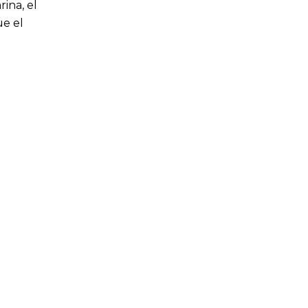
ina, el
ue el