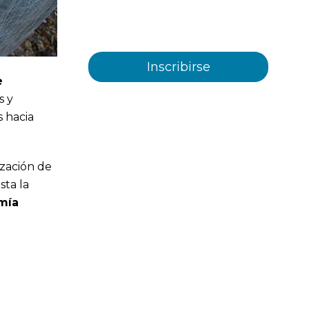
servicios ofrecidos por Plastienvase,
S.L
e
s y
s hacia
ización de
asta la
mía