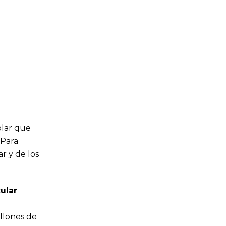
rolar que
 Para
r y de los
ular
o
illones de