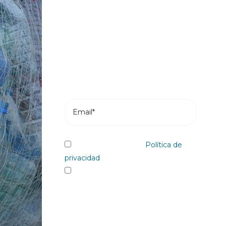
nuestras novedades
Suscríbete y recibe en tu correo los
posts más recientes de nuestro blog.
He leído y acepto la
Política de
privacidad
Sí quiero recibir, por cualquier
medio incluidos los electrónicos,
información y comunicaciones
comerciales sobre los distintos
eventos, novedades, productos y/o