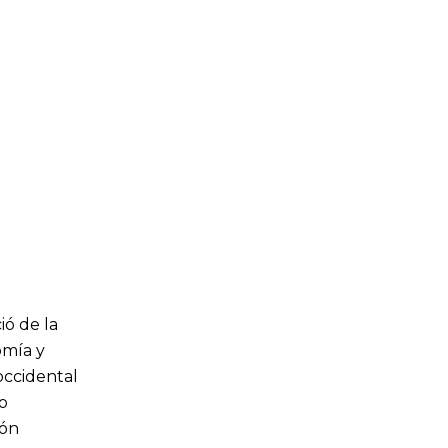
ó de la
omía y
occidental
o
ión