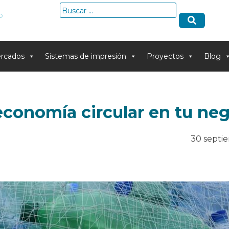
Buscar:
o
rcados
Sistemas de impresión
Proyectos
Blog
conomía circular en tu ne
30 septi