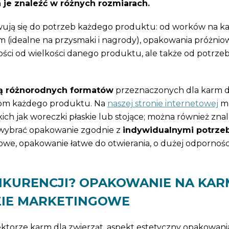
je znaleźć w różnych rozmiarach.
owują się do potrzeb każdego produktu: od worków na k
(idealne na przysmaki i nagrody), opakowania próżnio
żności od wielkości danego produktu, ale także od potrze
tą różnorodnych formatów
przeznaczonych dla karm d
iom każdego produktu. Na
naszej stronie internetowej
m
akich jak woreczki płaskie lub stojące; można również zna
et wybrać opakowanie zgodnie z
indywidualnymi potrze
iowe, opakowanie łatwe do otwierania, o dużej odpornośc
ONKURENCJI? OPAKOWANIE NA KAR
ZIE MARKETINGOWE
ktorze karm dla zwierząt, aspekt estetyczny opakowani