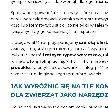
tych przeznaczonych dla zwierząt, dlatego
można 
Spotykane są również inne formaty, które dostos
przez woreczki doypack z zamknięciem strunowym 
kości lub formaty typu stick. I to nie tylko w zale
związanych z jego konserwacją i transportem.
Dlatego w SP Group dysponujemy
szeroką ofer
zwierząt, dzięki którym możemy sprostać wyagan
wybierać spośród
różnych typów woreczków
, t
formaty z folią dolną i górną, VFFS i HFFS, a naw
produktu
, na przykład opakowanie antifog, próżn
rozdarcie lub do głębokiego termoformowania.
JAK WYRÓŻNIĆ SIĘ NA TLE K
DLA ZWIERZĄT JAKO NARZĘD
Biorąc pod uwagę wysoki poziom konkurencji w se