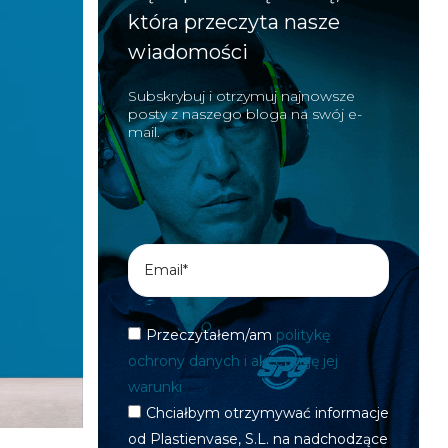
która przeczyta nasze
wiadomości
Subskrybuj i otrzymuj najnowsze
posty z naszego bloga na swój e-
mail.
Przeczytałem/am
politykę
ochrony danych i akceptuję jej
warunki
Chciałbym otrzymywać informacje
od Plastienvase, S.L. na nadchodzące