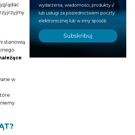
yglądać
wydarzenia, wiadomości, produkty i/
Przyjrzyjmy
lub usługi za pośrednictwem poczty
elektronicznej lub w inny sposób
i stanowią
zonego
należące
wane w
które
gniemy
ĄT?