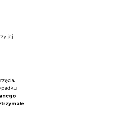
zy jej
zęcia.
rzypadku
danego
ytrzymałe