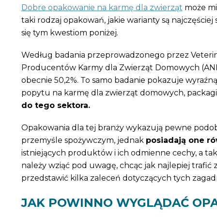
Dobre opakowanie na karmę dla zwierząt
może mi
taki rodzaj opakowań, jakie warianty są najczęściej
się tym kwestiom poniżej.
Według badania przeprowadzonego przez Veterin
Producentów Karmy dla Zwierząt Domowych (ANF
obecnie 50,2%. To samo badanie pokazuje wyraźną
popytu na karmę dla zwierząt domowych, packag
do tego sektora.
Opakowania dla tej branży wykazują pewne podobi
przemyśle spożywczym, jednak
posiadają one ró
istniejących produktów i ich odmienne cechy, a ta
należy wziąć pod uwagę, chcąc jak najlepiej traf
przedstawić kilka zaleceń dotyczących tych zagad
JAK POWINNO WYGLĄDAĆ OPA