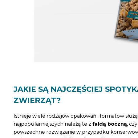
JAKIE SĄ NAJCZĘŚCIEJ SPOT
ZWIERZĄT?
Istnieje wiele rodzajów opakowań i formatów słu
najpopularniejszych należą te z
fałdą boczną
, cz
powszechne rozwiązanie w przypadku konserwowan