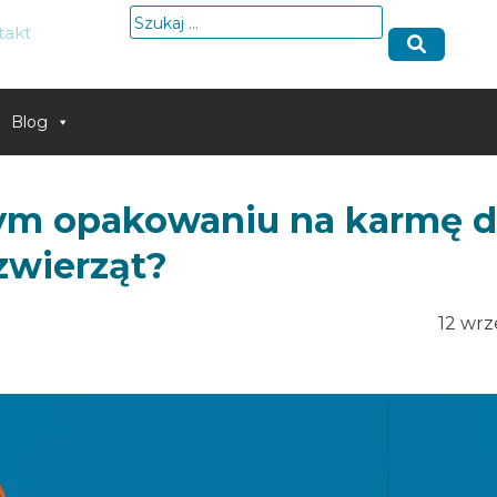
Szukaj:
takt
Blog
ym opakowaniu na karmę d
zwierząt?
12 wrz