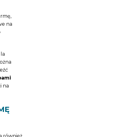
armę,
we na
b
la
ożna
leźć
bami
i na
MĘ
a również