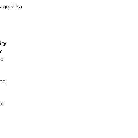
agę kilka
óry
m
ać
nej
o: