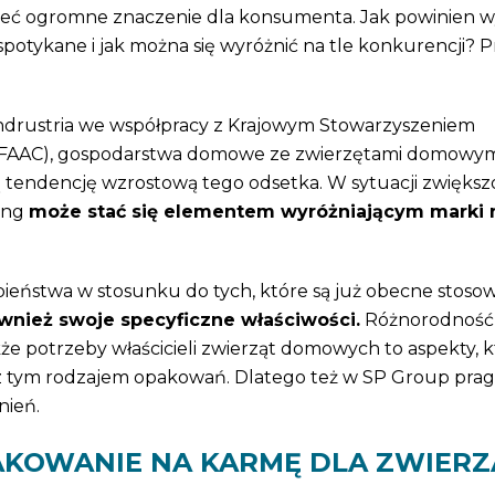
eć ogromne znaczenie dla konsumenta. Jak powinien w
 spotykane i jak można się wyróżnić na tle konkurencji? 
drustria we współpracy z Krajowym Stowarzyszeniem
AAC), gospodarstwa domowe ze zwierzętami domowym
 tendencję wzrostową tego odsetka. W sytuacji zwięks
ing
może stać się elementem wyróżniającym marki 
eństwa w stosunku do tych, które są już obecne stoso
wnież swoje specyficzne właściwości.
Różnorodność
kże potrzeby właścicieli zwierząt domowych to aspekty, 
ić z tym rodzajem opakowań. Dlatego też w SP Group pra
nień.
KOWANIE NA KARMĘ DLA ZWIERZ