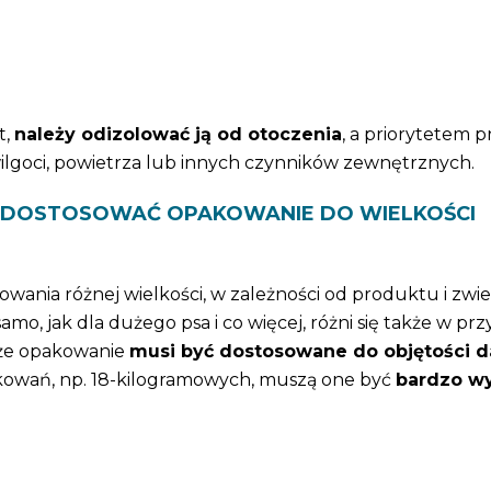
t,
należy odizolować ją od otoczenia
, a priorytetem pr
wilgoci, powietrza lub innych czynników zewnętrznych.
Y DOSTOSOWAĆ OPAKOWANIE DO WIELKOŚCI
nia różnej wielkości, w zależności od produktu i zwier
amo, jak dla dużego psa i co więcej, różni się także w p
 że opakowanie
musi być dostosowane do objętości 
kowań, np. 18-kilogramowych, muszą one być
bardzo w