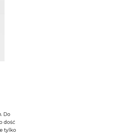
. Do
to dość
 tylko