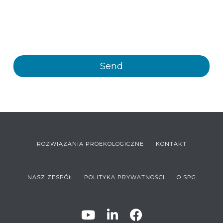
electronic means, information and commercial
communications about the different events, news,
products and/or services offered by Plastienvase, S.L.
ROZWIĄZANIA PROEKOLOGICZNE
KONTAKT
NASZ ZESPÓŁ
POLITYKA PRYWATNOŚCI
O SPG