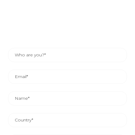
skontaktuje się z Tobą lub, jeśli wolisz, skonsultuj dane
kontaktowe doradcy w Twojej okolicy. Lub, jeśli wolisz,
zajrzyj do danych kontaktowych swojego przedstawiciela.
ŚREDNI CZAS REAKCJI HANDLOWEJ WYNOSI 24/48
GODZIN.