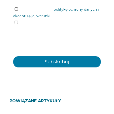
Przeczytałem/am
politykę ochrony danych i
akceptuję jej warunki
Chciałbym otrzymywać informacje od
Plastienvase, S.L. na nadchodzące wydarzenia,
wiadomości, produkty i/ lub usługi za
pośrednictwem poczty elektronicznej lub w inny
sposób
POWIĄZANE ARTYKUŁY