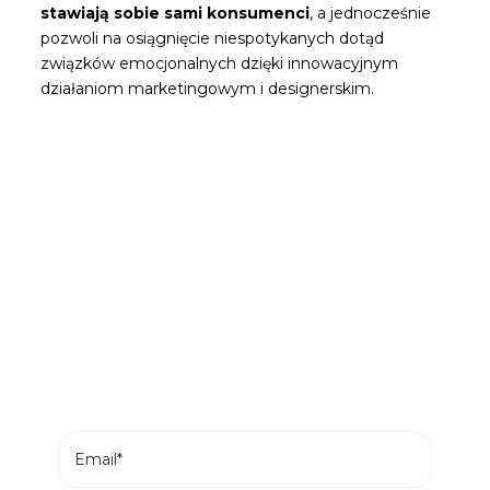
stawiają sobie sami konsumenci
, a jednocześnie
pozwoli na osiągnięcie niespotykanych dotąd
związków emocjonalnych dzięki innowacyjnym
działaniom marketingowym i designerskim.
Bądź pierwszą osobą, która
przeczyta nasze wiadomości
Subskrybuj i otrzymuj najnowsze posty z
naszego bloga na swój e-mail.