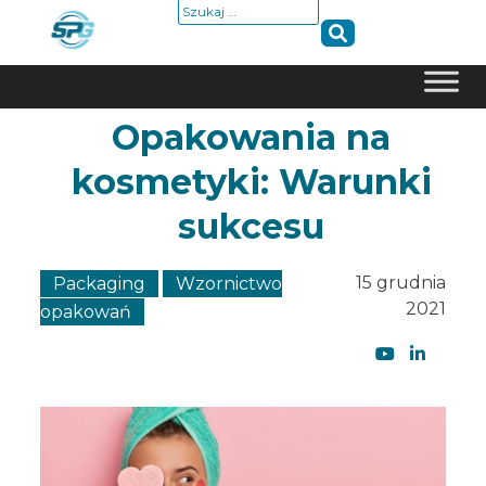
Szukaj:
Skip
Opakowania na
to
kosmetyki: Warunki
content
sukcesu
15 grudnia
Packaging
Wzornictwo
2021
opakowań