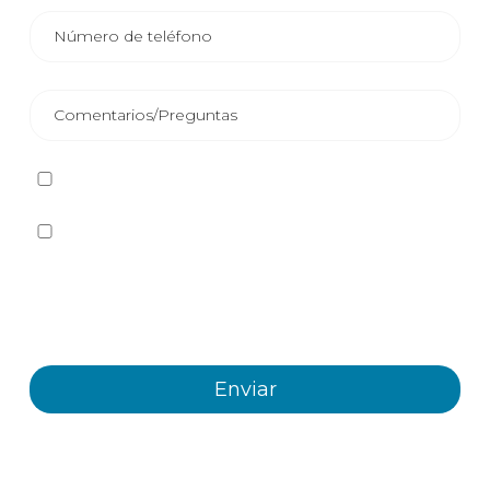
He leído y acepto la
Política de privacidad
Sí quiero recibir, por cualquier medio incluidos los
electrónicos, información y comunicaciones comerciales
sobre los distintos eventos, novedades, productos y/o
servicios ofrecidos por Plastienvase, S.L