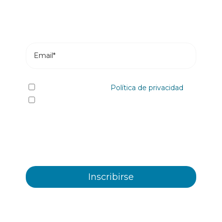
He leído y acepto la
Política de privacidad
Sí quiero recibir, por cualquier medio
incluidos los electrónicos, información y
comunicaciones comerciales sobre los distintos
eventos, novedades, productos y/o servicios
ofrecidos por Plastienvase, S.L