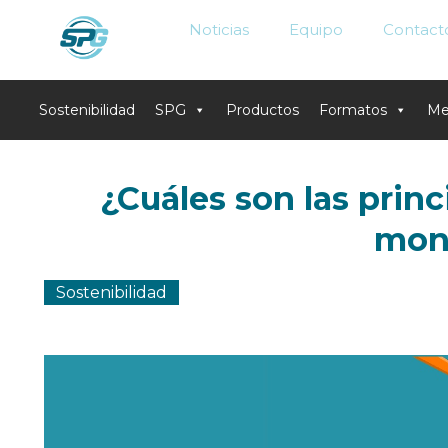
Noticias
Equipo
Contact
Sostenibilidad
SPG
Productos
Formatos
Me
Skip
to
¿Cuáles son las princ
content
mon
Sostenibilidad