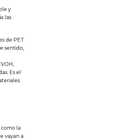
ble y
s las
ases de PET
e sentido,
 EVOH,
as. Es el
eriales.
, como la
ue vayan a