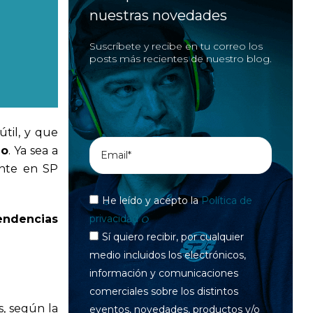
nuestras novedades
Suscríbete y recibe en tu correo los
posts más recientes de nuestro blog.
útil, y que
do
. Ya sea a
ente en SP
He leído y acepto la
Política de
privacidad
endencias
Sí quiero recibir, por cualquier
medio incluidos los electrónicos,
información y comunicaciones
comerciales sobre los distintos
s, según la
eventos, novedades, productos y/o