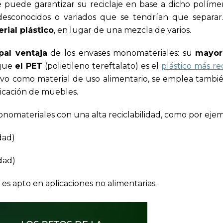
 puede garantizar su reciclaje en base a dicho polímer
esconocidos o variados que se tendrían que separar
rial plástico
, en lugar de una mezcla de varios.
pal ventaja
de los envases monomateriales: su
mayor 
 que
el PET
(polietileno tereftalato) es el
plástico más re
evo como material de uso alimentario, se emplea tambié
bricación de muebles.
onomateriales con una alta reciclabilidad, como por ejem
dad)
dad)
es apto en aplicaciones no alimentarias.