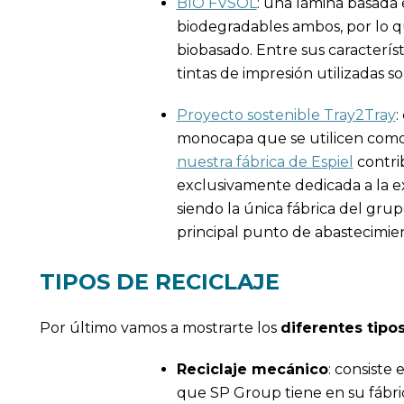
BIO FVSOL
: una lámina basada e
biodegradables ambos, por lo 
biobasado. Entre sus característ
tintas de impresión utilizadas 
Proyecto sostenible Tray2Tray
:
monocapa que se utilicen como e
nuestra fábrica de Espiel
contri
exclusivamente dedicada a la e
siendo la única fábrica del grupo
principal punto de abastecimie
TIPOS DE RECICLAJE
Por último vamos a mostrarte los
diferentes tipos
Reciclaje mecánico
: consiste
que SP Group tiene en su fábric