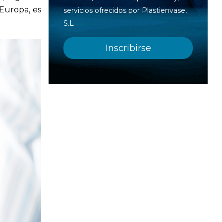
 Europa, es
servicios ofrecidos por Plastienvase,
S.L