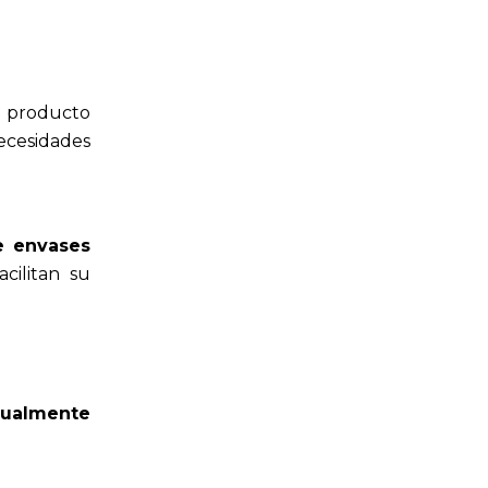
 producto
necesidades
 envases
cilitan su
igualmente