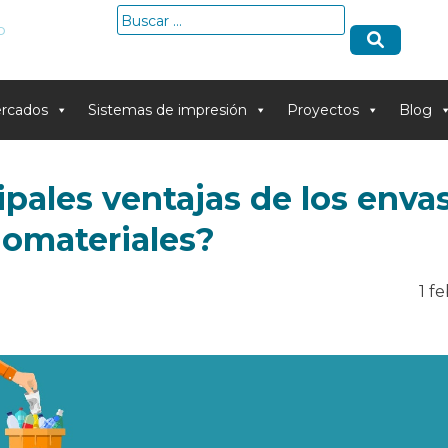
Buscar:
o
rcados
Sistemas de impresión
Proyectos
Blog
ipales ventajas de los enva
omateriales?
1 f