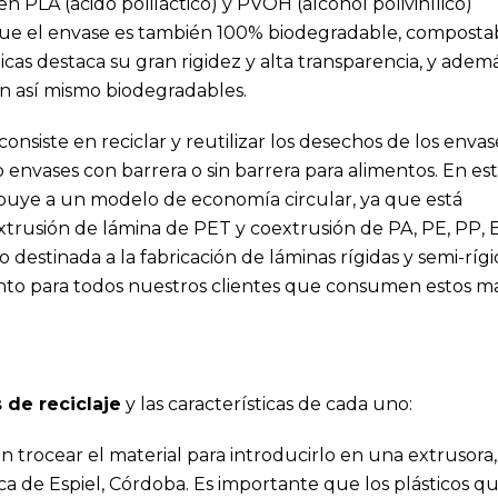
n PLA (ácido poliláctico) y PVOH (alcohol polivinílico)
que el envase es también 100% biodegradable, composta
icas destaca su gran rigidez y alta transparencia, y ademá
son así mismo biodegradables.
 consiste en reciclar y reutilizar los desechos de los env
nvases con barrera o sin barrera para alimentos. En est
buye a un modelo de economía circular, ya que está
xtrusión de lámina de PET y coextrusión de PA, PE, PP,
 destinada a la fabricación de láminas rígidas y semi-rígid
nto para todos nuestros clientes que consumen estos mat
 de reciclaje
y las características de cada uno:
 en trocear el material para introducirlo en una extrusora
a de Espiel, Córdoba. Es importante que los plásticos q