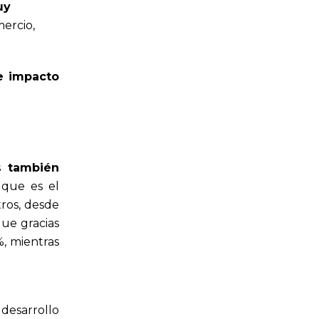
uy
mercio,
 e impacto
os
también
que es el
ros, desde
que gracias
%, mientras
desarrollo