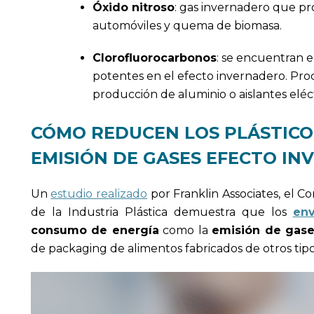
Óxido nitroso
: gas invernadero que pr
automóviles y quema de biomasa.
Clorofluorocarbonos
: se encuentran 
potentes en el efecto invernadero. Proc
producción de aluminio o aislantes eléct
CÓMO REDUCEN LOS PLÁSTICOS
EMISIÓN DE GASES EFECTO I
Un
estudio realizado
por Franklin Associates, el C
de la Industria Plástica demuestra que los
env
consumo de energía
como la
emisión de gase
de packaging de alimentos fabricados de otros tipo