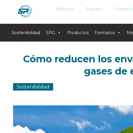
Noticias
Equipo
Contact
Sostenibilidad
SPG
Productos
Formatos
Me
Skip
to
Cómo reducen los enva
content
gases de 
Sostenibilidad