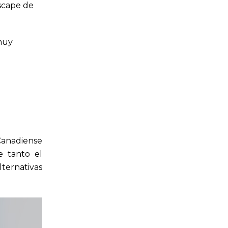
scape de
muy
 Canadiense
e tanto el
ternativas