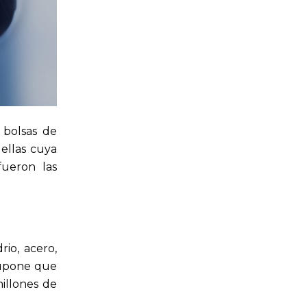
, bolsas de
uellas cuya
fueron las
rio, acero,
supone que
illones de