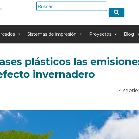
Buscar:
o
rcados
Sistemas de impresión
Proyectos
Blog
ses plásticos las emisione
efecto invernadero
4 septi