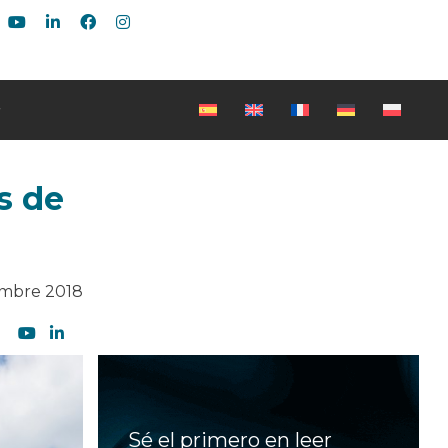
s de
embre 2018
Sé el primero en leer