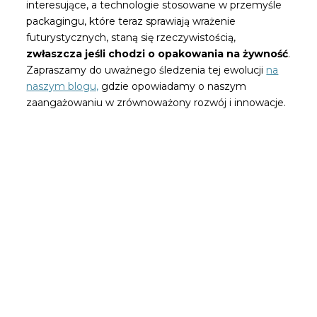
interesujące, a technologie stosowane w przemyśle
packagingu, które teraz sprawiają wrażenie
futurystycznych, staną się rzeczywistością,
zwłaszcza jeśli chodzi o opakowania na żywność
.
Zapraszamy do uważnego śledzenia tej ewolucji
na
naszym blogu,
gdzie opowiadamy o naszym
zaangażowaniu w zrównoważony rozwój i innowacje.
Bądź pierwszą osobą, która
przeczyta nasze wiadomości
Subskrybuj i otrzymuj najnowsze posty z
naszego bloga na swój e-mail.