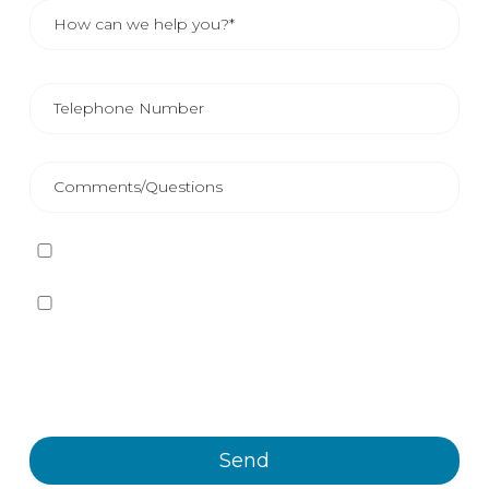
I have read and accept
the Privacy Policy
Yes, I want to receive, by any means, including
electronic means, information and commercial
communications about the different events, news,
products and/or services offered by Plastienvase, S.L.