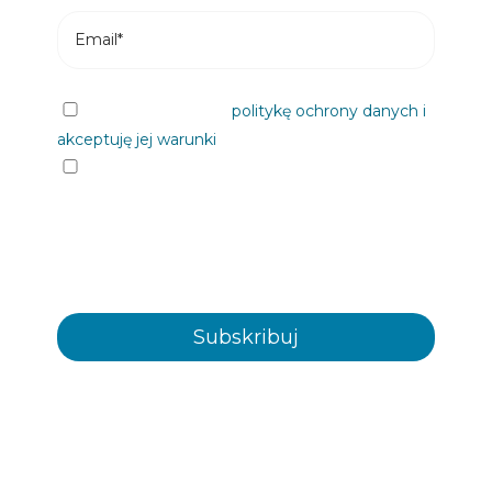
Przeczytałem/am
politykę ochrony danych i
akceptuję jej warunki
Chciałbym otrzymywać informacje od
Plastienvase, S.L. na nadchodzące wydarzenia,
wiadomości, produkty i/ lub usługi za
pośrednictwem poczty elektronicznej lub w inny
sposób