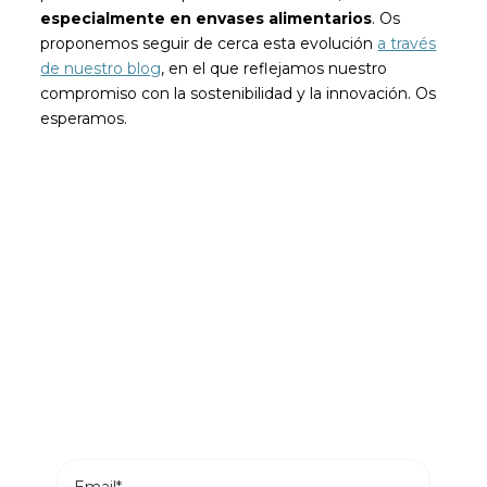
especialmente en envases alimentarios
. Os
proponemos seguir de cerca esta evolución
a través
de nuestro blog
, en el que reflejamos nuestro
compromiso con la sostenibilidad y la innovación. Os
esperamos.
Sé el primero en leer nuestras
novedades
Suscríbete y recibe en tu correo los posts más
recientes de nuestro blog.