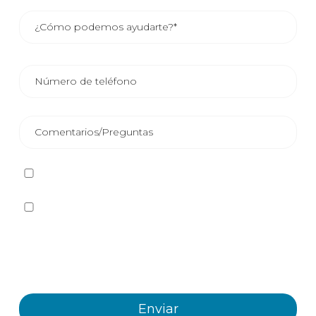
He leído y acepto la
Política de privacidad
Sí quiero recibir, por cualquier medio incluidos los
electrónicos, información y comunicaciones comerciales
sobre los distintos eventos, novedades, productos y/o
servicios ofrecidos por Plastienvase, S.L