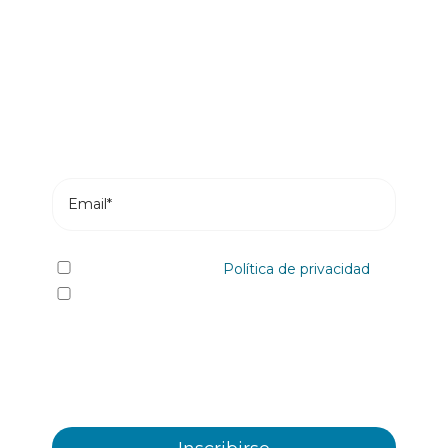
novedades
Suscríbete y recibe en tu correo los posts más
recientes de nuestro blog.
He leído y acepto la
Política de privacidad
Sí quiero recibir, por cualquier medio
incluidos los electrónicos, información y
comunicaciones comerciales sobre los distintos
eventos, novedades, productos y/o servicios
ofrecidos por Plastienvase, S.L