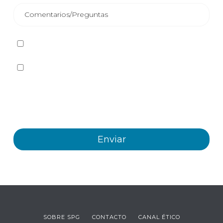
He leído y acepto la
Política de privacidad
Sí quiero recibir, por cualquier medio incluidos los
electrónicos, información y comunicaciones comerciales
sobre los distintos eventos, novedades, productos y/o
servicios ofrecidos por Plastienvase, S.L
SOBRE SPG
CONTACTO
CANAL ÉTICO