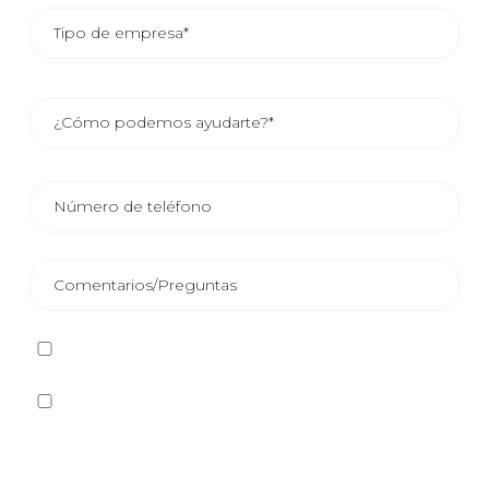
He leído y acepto la
Política de privacidad
Sí quiero recibir, por cualquier medio incluidos los
electrónicos, información y comunicaciones comerciales
sobre los distintos eventos, novedades, productos y/o
servicios ofrecidos por Plastienvase, S.L