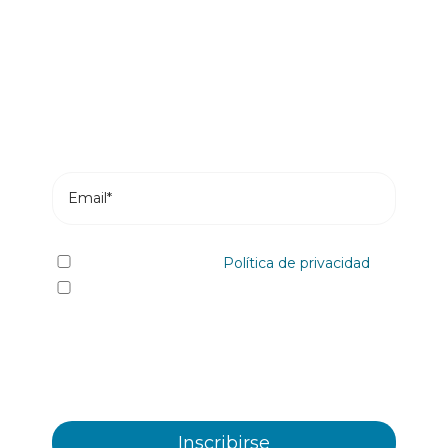
novedades
Suscríbete y recibe en tu correo los posts más
recientes de nuestro blog.
He leído y acepto la
Política de privacidad
Sí quiero recibir, por cualquier medio
incluidos los electrónicos, información y
comunicaciones comerciales sobre los distintos
eventos, novedades, productos y/o servicios
ofrecidos por Plastienvase, S.L