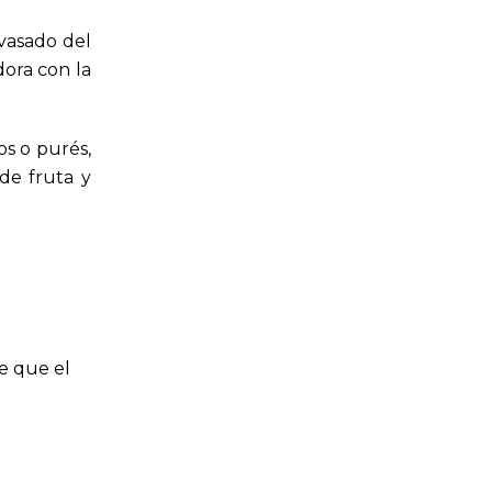
nvasado del
dora con la
os o purés,
de fruta y
e que el