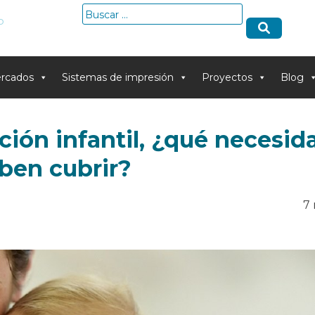
Buscar:
o
rcados
Sistemas de impresión
Proyectos
Blog
ción infantil, ¿qué necesid
ben cubrir?
7