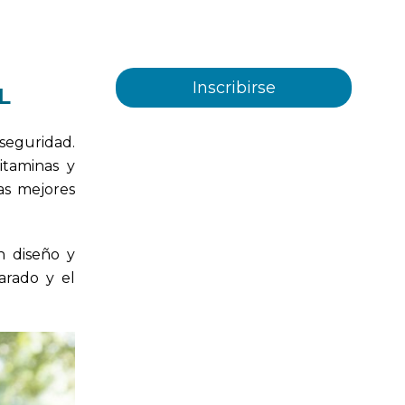
servicios ofrecidos por Plastienvase,
S.L
L
 seguridad.
itaminas y
as mejores
n diseño y
arado y el