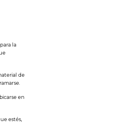
 para la
que
material de
ramarse.
ubicarse en
ue estés,