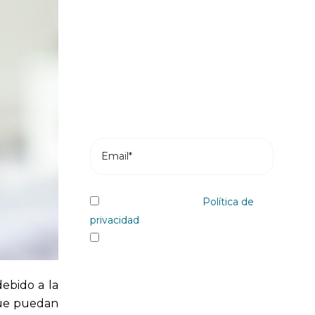
nuestras novedades
Suscríbete y recibe en tu correo los
posts más recientes de nuestro blog.
He leído y acepto la
Política de
privacidad
Sí quiero recibir, por cualquier
medio incluidos los electrónicos,
información y comunicaciones
debido a la
comerciales sobre los distintos
que puedan
eventos, novedades, productos y/o