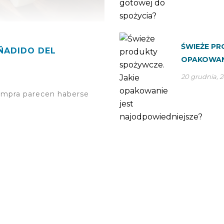
ŚWIEŻE PR
ÑADIDO DEL
OPAKOWAN
20 grudnia, 2
ompra parecen haberse
]
APYTAJ NAS SWOJE WĄTPLIWOŚ