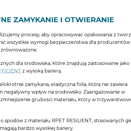
TNE ZAMYKANIE I OTWIERANIE
lizujemy procesy, aby opracowywać opakowania z twor
łnić wszystkie wymogi bezpieczeństwa dla producentów i
 i zrównoważone.
ch dla środowiska, które znajdują zastosowanie jako f
FFICIENT
z wysoką barierą.
krotnie zamykana, elastyczna folia, która nie zawiera
m negatywny wpływ na środowisko. Zaangażowanie w
zmniejszenie grubości materiału, który w trzywarstwow
a do spodów z materiału RPET RESILIENT, stosowanych g
ymagają bardzo wysokiej bariery.