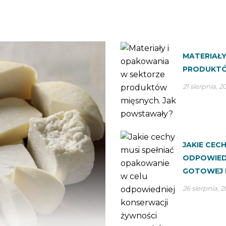
MATERIAŁY
PRODUKTÓ
21 sierpnia, 2
JAKIE CEC
ODPOWIED
GOTOWEJ 
26 sierpnia, 