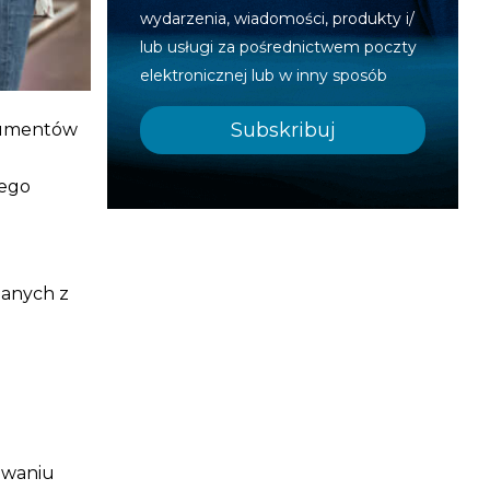
wydarzenia, wiadomości, produkty i/
lub usługi za pośrednictwem poczty
elektronicznej lub w inny sposób
nsumentów
nego
nanych z
awaniu