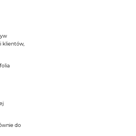
zyw
 klientów,
olia
ej
łównie do