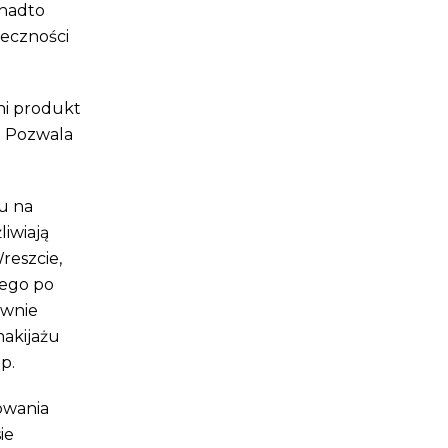
onadto
ieczności
ni produkt
. Pozwala
u na
iwiają
reszcie,
cego po
ownie
akijażu
p.
kowania
ie