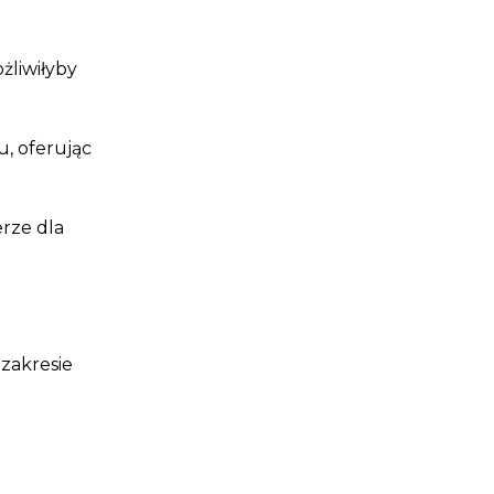
żliwiłyby
u, oferując
erze dla
zakresie