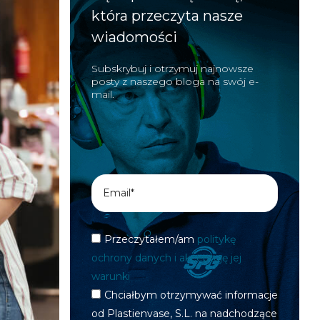
która przeczyta nasze
wiadomości
Subskrybuj i otrzymuj najnowsze
posty z naszego bloga na swój e-
mail.
Przeczytałem/am
politykę
ochrony danych i akceptuję jej
warunki
Chciałbym otrzymywać informacje
od Plastienvase, S.L. na nadchodzące