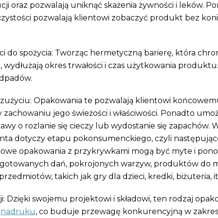
cji oraz pozwalają uniknąć skażenia żywności i leków. P
zystości pozwalają klientowi zobaczyć produkt bez kon
i do spożycia: Tworząc hermetyczną barierę, która chro
ą, wydłużają okres trwałości i czas użytkowania produktu
 odpadów.
o zużyciu: Opakowania te pozwalają klientowi końcowem
zachowaniu jego świeżości i właściwości. Ponadto umożl
wy o rozlanie się cieczy lub wydostanie się zapachów. W
ta dotyczy etapu pokonsumenckiego, czyli następują
ikowe opakowania z przykrywkami mogą być myte i pon
gotowanych dań, pokrojonych warzyw, produktów do m
dmiotów, takich jak gry dla dzieci, kredki, biżuteria, it
i: Dzięki swojemu projektowi i składowi, ten rodzaj opa
i
nadruku
, co buduje przewagę konkurencyjną w zakres