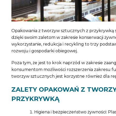
Opakowania z tworzyw sztucznych z przykrywką s
dzięki swoim zaletom w zakresie konserwacji żyw
wykorzystanie, redukcja i recykling to trzy pods
rozwoju i gospodarki obiegowej.
Poza tym, że jest to krok naprzód w zakresie zaa
konsumentom możliwości rozszerzenia zakresu f
tworzyw sztucznych jest korzystne również dla rep
ZALETY OPAKOWAŃ Z TWORZY
PRZYKRYWKĄ
Higiena i bezpieczeństwo żywności: P