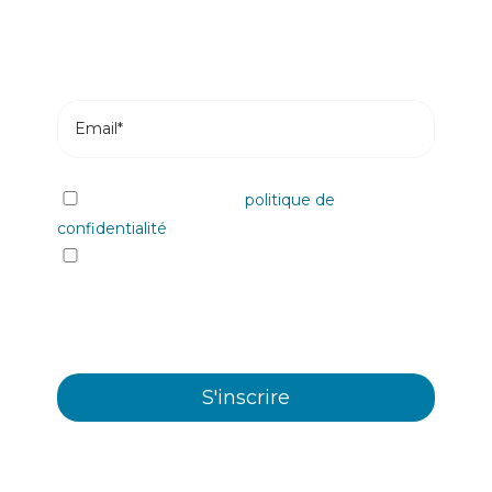
J'ai lu et j'accepte la
politique de
confidentialité
Oui, je souhaite recevoir les informations et
communiqués commerciaux sur les différents
évènements, nouveautés, produits et/ou
services offerts par Plastienvase, S.L.