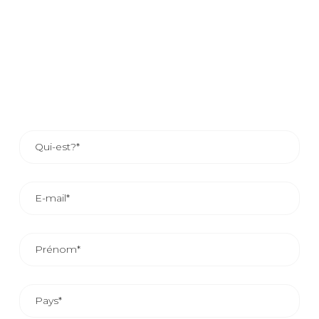
profiter de nos services, laissez-nous vos coordonnées et
un de nos responsables commerciaux vous contactera ou
si vous le préférez, vous pouvez contact les coordonnées
du responsable commercial de votre zone.
LE DÉLAI DE RÉPONSE COMMERCIALE EST
D’ENVIRON 24/48 HEURES.