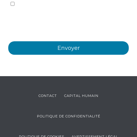
Oui, je souhaite recevoir, par tout moyen, y compris
électronique, des informations et des communications
commerciales sur les différents événements, nouvelles,
produits et/ou services offerts par Plastienvase, S.L.
CONTACT
CAPITAL HUMAIN
POLITIQUE DE CONFIDENTIALITÉ
POLITIQUE DE COOKIES
AVERTISSEMENT LÉGAL