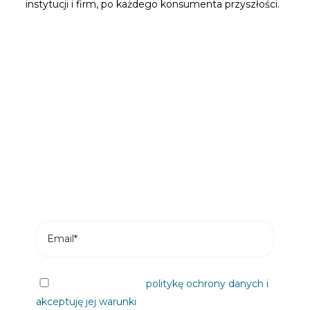
instytucji i firm, po każdego konsumenta przyszłości.
Bądź pierwszą osobą, która
przeczyta nasze wiadomości
Subskrybuj i otrzymuj najnowsze posty z
naszego bloga na swój e-mail.
Przeczytałem/am
politykę ochrony danych i
akceptuję jej warunki