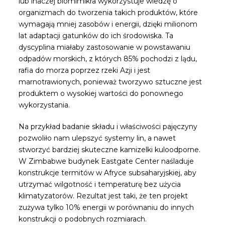
lub inaczej biomimikra wykorzystuje wiedzę o
organizmach do tworzenia takich produktów, które
wymagają mniej zasobów i energii, dzięki milionom
lat adaptacji gatunków do ich środowiska. Ta
dyscyplina miałaby zastosowanie w powstawaniu
odpadów morskich, z których 85% pochodzi z lądu,
rafia do morza poprzez rzeki Azji i jest
marnotrawionych, ponieważ tworzywo sztuczne jest
produktem o wysokiej wartości do ponownego
wykorzystania.
Na przykład badanie składu i właściwości pajęczyny
pozwoliło nam ulepszyć systemy lin, a nawet
stworzyć bardziej skuteczne kamizelki kuloodporne.
W Zimbabwe budynek Eastgate Center naśladuje
konstrukcje termitów w Afryce subsaharyjskiej, aby
utrzymać wilgotność i temperaturę bez użycia
klimatyzatorów. Rezultat jest taki, że ten projekt
zużywa tylko 10% energii w porównaniu do innych
konstrukcji o podobnych rozmiarach.