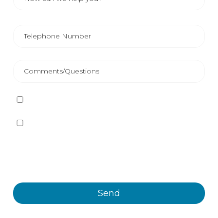
I have read and accept
the Privacy Policy
Yes, I want to receive, by any means, including
electronic means, information and commercial
communications about the different events, news,
products and/or services offered by Plastienvase, S.L.