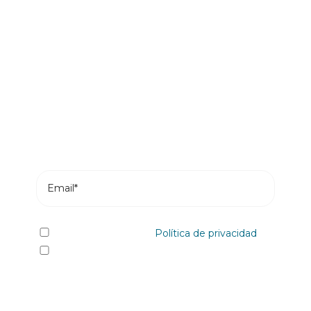
Sé el primero en leer nuestras
novedades
Suscríbete y recibe en tu correo los posts más
recientes de nuestro blog.
He leído y acepto la
Política de privacidad
Sí quiero recibir, por cualquier medio
incluidos los electrónicos, información y
comunicaciones comerciales sobre los distintos
eventos, novedades, productos y/o servicios