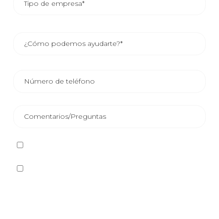
He leído y acepto la
Política de privacidad
Sí quiero recibir, por cualquier medio incluidos los
electrónicos, información y comunicaciones comerciales
sobre los distintos eventos, novedades, productos y/o
servicios ofrecidos por Plastienvase, S.L