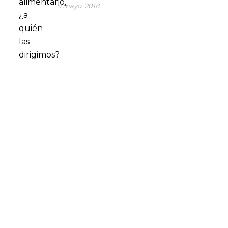
9 mayo, 2018
CONSÚLTANOS TUS DUDAS
En SP Group optimizamos nuestros procesos de
producción para dar el servicio más eficiente a la gran
industria. Son muchas las empresas multinacionales que
confían cada día en nuestra capacidad de producción para
resolver sus necesidades de packaging flexible.
Si estás interesado en saber como tu compañía puede