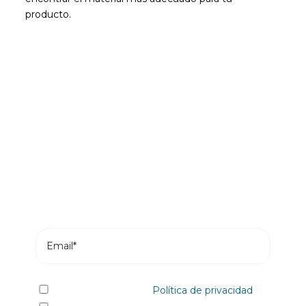
producto.
Sé el primero en leer nuestras
novedades
Suscríbete y recibe en tu correo los posts más
recientes de nuestro blog.
He leído y acepto la
Política de privacidad