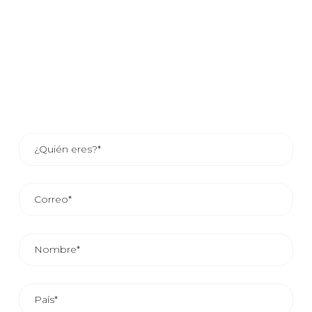
beneficiarse de nuestros servicios, déjanos tus datos y
uno de nuestros asesores comerciales se pondrá en
contacto contigo o si lo prefieres consulta los datos de
contacto del asesor de tu zona.
EL TIEMPO MEDIO DE RESPUESTA COMERCIAL ES DE
24/48 HORAS.