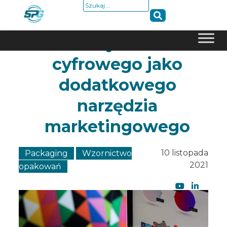
Szukaj:
Zalety druku
Skip
cyfrowego jako
to
dodatkowego
content
narzędzia
marketingowego
10 listopada
Packaging
Wzornictwo
2021
opakowań