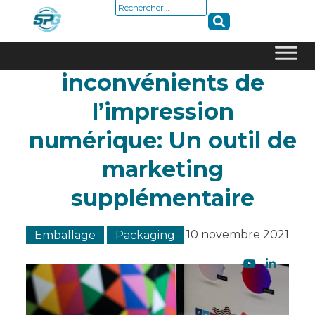
Rechercher :
Les avantages et
inconvénients de
Skip
to
l’impression
content
numérique: Un outil de
marketing
supplémentaire
10 novembre 2021
Emballage
Packaging