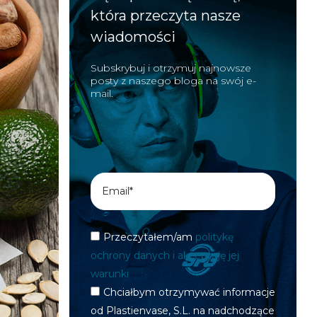
która przeczyta nasze
wiadomości
Subskrybuj i otrzymuj najnowsze
posty z naszego bloga na swój e-
mail.
Przeczytałem/am
politykę
ochrony danych i akceptuję jej
warunki
Chciałbym otrzymywać informacje
od Plastienvase, S.L. na nadchodzące