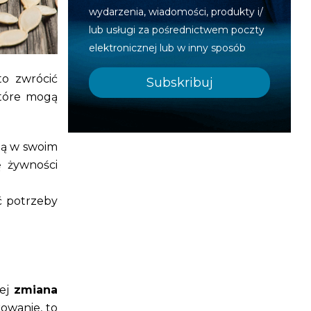
wydarzenia, wiadomości, produkty i/
lub usługi za pośrednictwem poczty
elektronicznej lub w inny sposób
to zwrócić
które mogą
ją w swoim
ę żywności
ić potrzeby
rej
zmiana
owanie, to