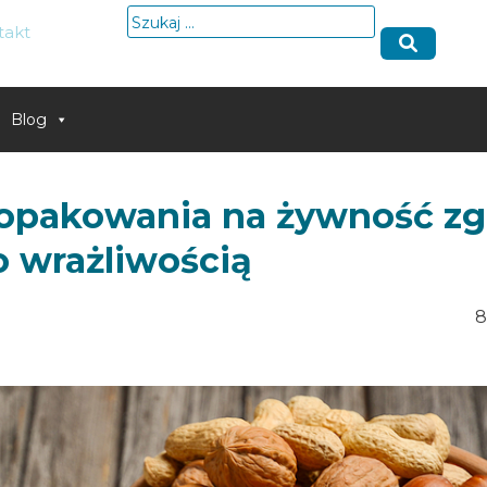
Szukaj:
takt
Blog
opakowania na żywność zg
o wrażliwością
8