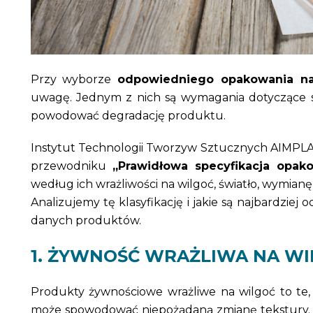
Przy wyborze
odpowiedniego opakowania na
uwagę. Jednym z nich są wymagania dotyczące sa
powodować degradację produktu.
Instytut Technologii Tworzyw Sztucznych AIMPLA
przewodniku
„Prawidłowa specyfikacja opak
według ich wrażliwości na wilgoć, światło, wymia
Analizujemy tę klasyfikację i jakie są najbardzie
danych produktów.
1. ŻYWNOŚĆ WRAŻLIWA NA W
Produkty żywnościowe wrażliwe na wilgoć to te,
może spowodować niepożądaną zmianę tekstury. W 