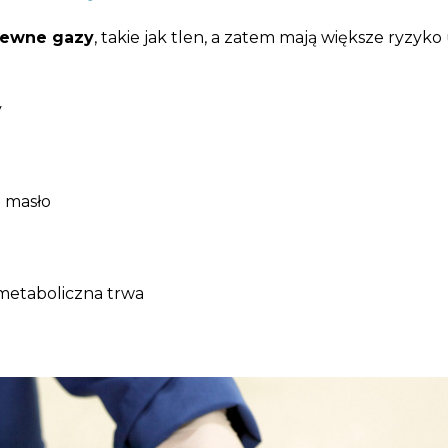
 pewne gazy
, takie jak tlen, a zatem mają większe ryzyko 
y
i masło
metaboliczna trwa