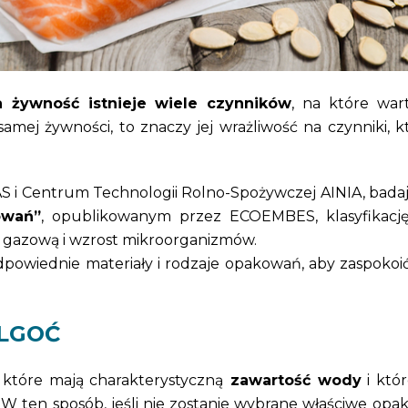
 żywność istnieje wiele czynników
, na które war
mej żywności, to znaczy jej wrażliwość na czynniki, 
S i Centrum Technologii Rolno-Spożywczej AINIA, bada
owań”
, opublikowanym przez ECOEMBES, klasyfikacj
nę gazową i wzrost mikroorganizmów.
j odpowiednie materiały i rodzaje opakowań, aby zaspoko
ILGOĆ
 które mają charakterystyczną
zawartość wody
i któ
ten sposób, jeśli nie zostanie wybrane właściwe opak