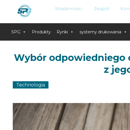
Wiadomości
Zespół
Kon
SPG
Produkty
Rynki
systemy drukowania
Skip
to
Wybór odpowiedniego 
content
z jeg
Technologia