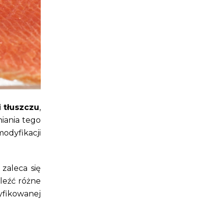
 tłuszczu
,
niania tego
odyfikacji
zaleca się
leźć różne
yfikowanej