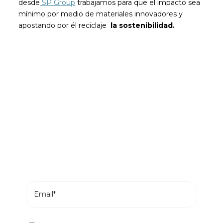
desde
SP Group
trabajamos para que el impacto sea
mínimo por medio de materiales innovadores y
apostando por él reciclaje
la sostenibilidad.
Sé el primero en leer nuestras
novedades
Suscríbete y recibe en tu correo los posts más
recientes de nuestro blog.