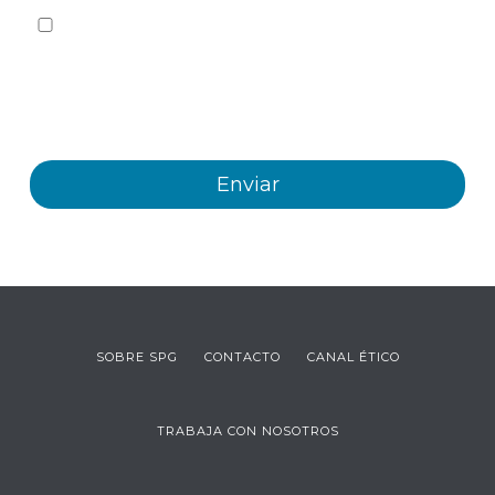
Sí quiero recibir, por cualquier medio incluidos los
electrónicos, información y comunicaciones comerciales
sobre los distintos eventos, novedades, productos y/o
servicios ofrecidos por Plastienvase, S.L
SOBRE SPG
CONTACTO
CANAL ÉTICO
TRABAJA CON NOSOTROS