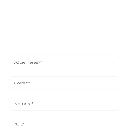
beneficiarse de nuestros servicios, déjanos tus datos y
uno de nuestros asesores comerciales se pondrá en
contacto contigo o si lo prefieres consulta los datos de
contacto del asesor de tu zona.
EL TIEMPO MEDIO DE RESPUESTA COMERCIAL ES DE
24/48 HORAS.