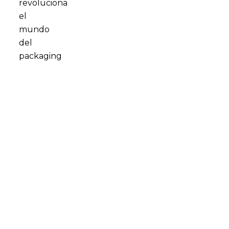
CONSÚLTANOS TUS DUDAS
En SP Group optimizamos nuestros procesos de
producción para dar el servicio más eficiente a la gran
industria. Son muchas las empresas multinacionales que
confían cada día en nuestra capacidad de producción para
resolver sus necesidades de packaging flexible.
Si estás interesado en saber como tu compañía puede