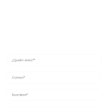
resolver sus necesidades de packaging flexible.
Si estás interesado en saber como tu compañía puede
beneficiarse de nuestros servicios, déjanos tus datos y
uno de nuestros asesores comerciales se pondrá en
contacto contigo o si lo prefieres consulta los datos de
contacto del asesor de tu zona.
EL TIEMPO MEDIO DE RESPUESTA COMERCIAL ES DE
24/48 HORAS.