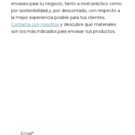
envases para tu negocio, tanto a nivel práctico como
por sostenibilidad y, por descontado, con respecto a
la mejor experiencia posible para tus clientes.
Contacta con nosotros
y descubre qué materiales
son los más indicados para envasar tus productos.
Sé el primero en leer nuestras
novedades
Suscríbete y recibe en tu correo los posts más
recientes de nuestro blog.