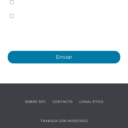
He leído y acepto la
Política de privacidad
Sí quiero recibir, por cualquier medio incluidos los
electrónicos, información y comunicaciones comerciales
sobre los distintos eventos, novedades, productos y/o
servicios ofrecidos por Plastienvase, S.L
SOBRE SPG
CONTACTO
CANAL ÉTICO
TRABAJA CON NOSOTROS