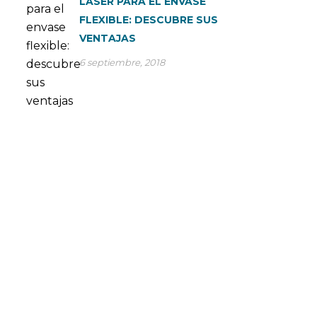
LÁSER PARA EL ENVASE
FLEXIBLE: DESCUBRE SUS
VENTAJAS
6 septiembre, 2018
CONSÚLTANOS TUS DUDAS
En SP Group optimizamos nuestros procesos de
producción para dar el servicio más eficiente a la gran
industria. Son muchas las empresas multinacionales que
confían cada día en nuestra capacidad de producción para