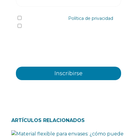
He leído y acepto la
Política de privacidad
Sí quiero recibir, por cualquier medio
incluidos los electrónicos, información y
comunicaciones comerciales sobre los distintos
eventos, novedades, productos y/o servicios
ofrecidos por Plastienvase, S.L
ARTÍCULOS RELACIONADOS