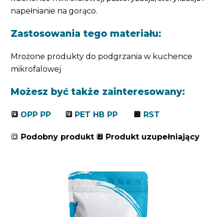
napełnianie na gorąco.
Zastosowania tego materiału:
Mrożone produkty do podgrzania w kuchence
mikrofalowej
Możesz być także zainteresowany:
🔳
OPP PP
🔳
PET HB PP
🔲
RST
🔳
Podobny produkt
🔲
Produkt uzupełniający