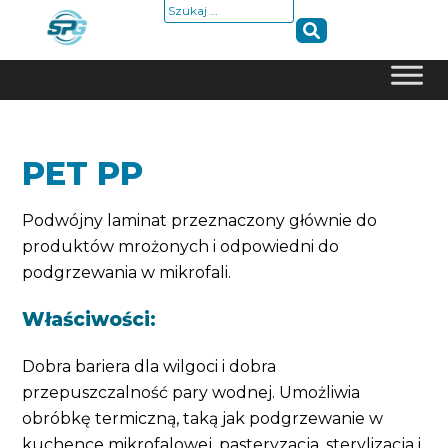
Szukaj:
Skip
to
content
PET PP
Podwójny laminat przeznaczony głównie do
produktów mrożonych i odpowiedni do
podgrzewania w mikrofali.
Właściwości:
Dobra bariera dla wilgoci i dobra
przepuszczalność pary wodnej. Umożliwia
obróbkę termiczną, taką jak podgrzewanie w
kuchence mikrofalowej, pasteryzacja, sterylizacja i