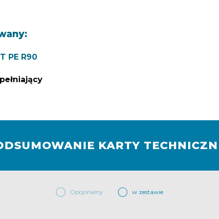
owany:
T PE R90
pełniający
ODSUMOWANIE KARTY TECHNICZN
Opcjonalny
w zestawie