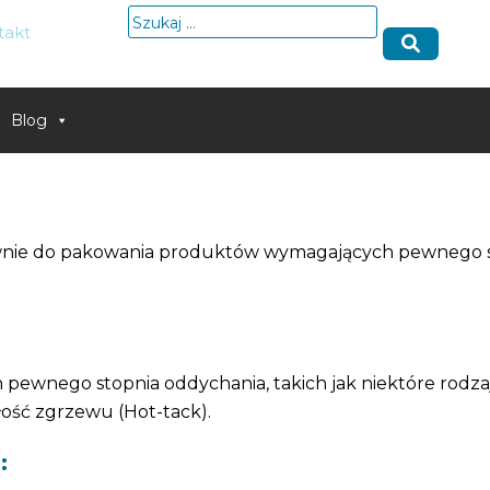
Szukaj:
takt
Blog
wnie do pakowania produktów wymagających pewnego 
wnego stopnia oddychania, takich jak niektóre rodzaj
ość zgrzewu (Hot-tack).
: