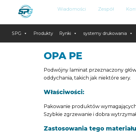
Wiadomości
Zespół
Kon
SPG
Produkty
Rynki
systemy drukowania
Skip
OPA PE
to
content
Podwójny laminat przeznaczony głó
oddychania, takich jak niektóre sery.
Właściwości:
Pakowanie produktów wymagających pe
Szybkie zgrzewanie i dobra wytrzymał
Zastosowania tego materiału