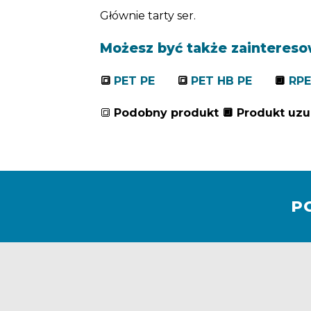
Głównie tarty ser.
Możesz być także zainteres
🔳
PET PE
🔳
PET HB PE
🔲
RPE
🔳
Podobny produkt 🔲 Produkt uzu
P