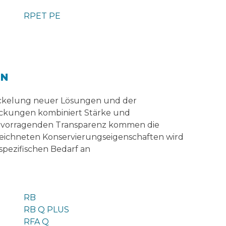
RPET PE
EN
twickelung neuer Lösungen und der
ackungen kombiniert Stärke und
hervorragenden Transparenz kommen die
zeichneten Konservierungseigenschaften wird
spezifischen Bedarf an
RB
RB Q PLUS
RFA Q