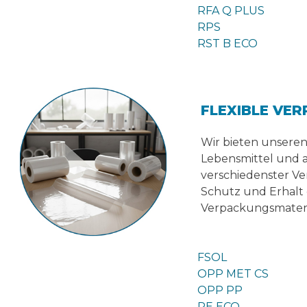
RFA Q PLUS
RPS
RST B ECO
FLEXIBLE VE
Wir bieten unsere
Lebensmittel und a
verschiedenster Ve
Schutz und Erhalt 
Verpackungsmateri
FSOL
OPP MET CS
OPP PP
PE ECO