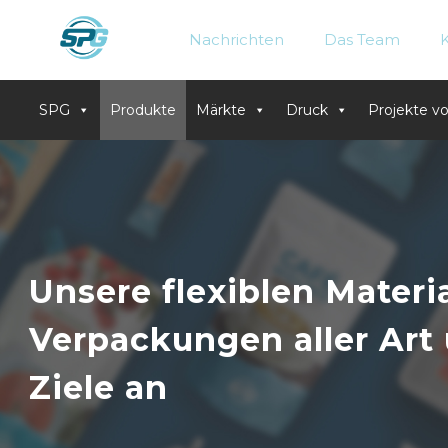
Nachrichten
Das Team
SPG
Produkte
Märkte
Druck
Projekte 
Skip
to
content
Unsere flexiblen Materia
Verpackungen aller Art 
Ziele an