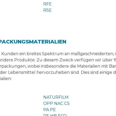
RFE
RSE
RPACKUNGSMATERIALIEN
n Kunden ein breites Spektrum an maßgeschneiderten, 
ndere Produkte. Zu diesem Zweck verfügen wir über fle
rpackungen, wobei insbesondere die Materialien mit Bar
der Lebensmittel hervorzuheben sind. Dies sind einige d
alien:
NATURFILM
OPP NAC CS
PA PE
PE HB ECO