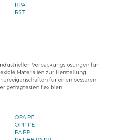
RPA
RST
industriellen Verpackungslösungen für
xible Materialien zur Herstellung
riereeigenschaften für einen besseren
er gefragtesten flexiblen
OPA PE
OPP PE
PA PP
PET HB PA PP