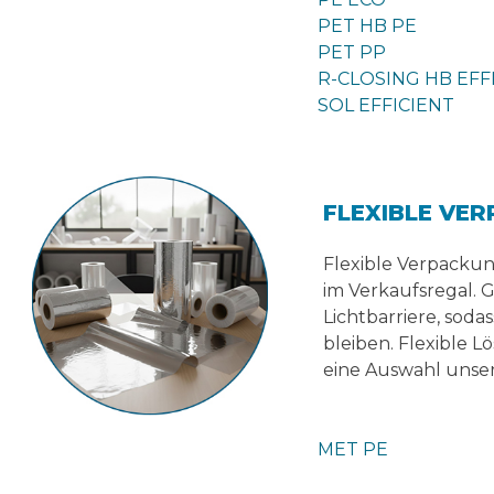
PET HB PE
PET PP
R-CLOSING HB EFF
SOL EFFICIENT
FLEXIBLE VE
Flexible Verpackun
im Verkaufsregal. G
Lichtbarriere, sod
bleiben. Flexible 
eine Auswahl unse
MET PE