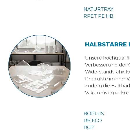
NATURTRAY
RPET PE HB
HALBSTARRE 
Unsere hochqualifi
Verbesserung der 
Widerstandsfähigk
Produkte in ihrer
zudem die Haltbark
Vakuumverpackungen
BOPLUS
RB ECO
RCP