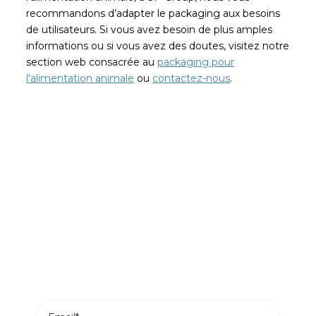
recommandons d’adapter le packaging aux besoins
de utilisateurs. Si vous avez besoin de plus amples
informations ou si vous avez des doutes, visitez notre
section web consacrée au
packaging pour
l’alimentation animale
ou
contactez-nous
.
Soyez le premier à lire nos
actualités
Abonnez-vous et recevez les articles les plus
récents de notre blog dans votre e-mail.