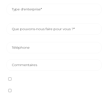
J'ai lu et j'accepte
la politique de confidentialité
Oui, je souhaite recevoir, par tout moyen, y compris
électronique, des informations et des communications
commerciales sur les différents événements, nouvelles,
produits et/ou services offerts par Plastienvase, S.L.